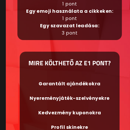
1 pont
Egy emoji használata a cikkeken:
1 pont
Egy szavazat leadása:
3 pont
MIRE KÖLTHETŐ AZ E1 PONT?
Garantált ajándékokra
Nyereményjáték-szelvényekre
Kedvezmény kuponokra
Profil skinekre