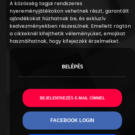
A közösség tagjai rendszeres
nyereményjátékokon vehetnek részt, garantált
ajándékokat húzhatnak be, és exkluzív
kedvezményekben részesülnek. Emellett rögtön
a cikkeknél kifejthetik véleményüket, emojikat
használhatnak, hogy kifejezzék érzelmeiket.
BELÉPÉS
BEJELENTKEZÉS E-MAIL CÍMMEL
FACEBOOK LOGIN