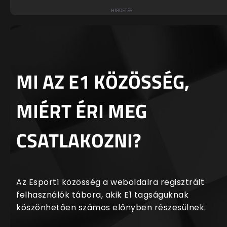
MI AZ E1 KÖZÖSSÉG,
MIÉRT ÉRI MEG
CSATLAKOZNI?
Az Esport1 közösség a weboldalra regisztrált
felhasználók tábora, akik E1 tagságuknak
köszönhetően számos előnyben részesülnek.