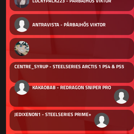
LUCKYPACK223 - PÁRBAJHŐS VIKTOR
ANTRAVISTA - PÁRBAJHŐS VIKTOR
CENTRE_SYRUP - STEELSERIES ARCTIS 1 PS4 & PS5
KAKAOBAB - REDRAGON SNIPER PRO
JEDIXENON1 - STEELSERIES PRIME+