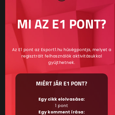
MI AZ E1 PONT?
Az E1 pont az Esport1.hu hűségpontja, melyet a
regisztrált felhasználók aktivitásukkal
gyűjthetnek.
MIÉRT JÁR E1 PONT?
Egy cikk elolvasása:
1 pont
Egy komment írása: