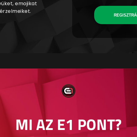
yüket, emojikat
 érzelmeiket.
REGISZTRÁ
MI AZ E1 PONT?