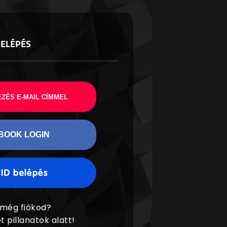
BELÉPÉS
ZÉS E-MAIL CÍMMEL
BOOK LOGIN
 még fiókod?
t pillanatok alatt!