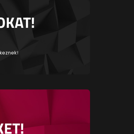
OKAT!
rkeznek!
KET!