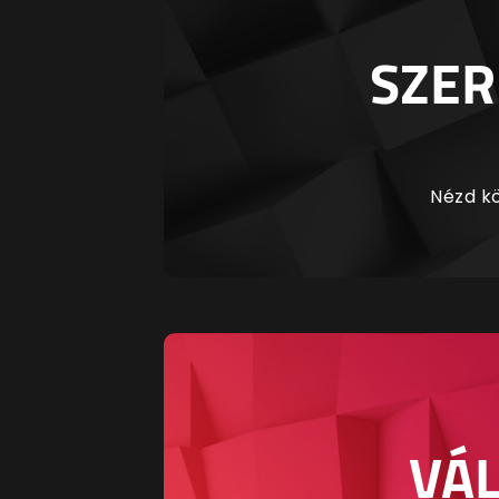
SZER
Nézd kö
VÁL