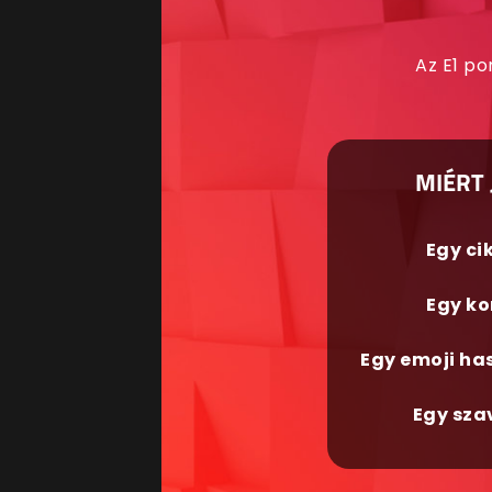
Az E1 po
MIÉRT 
Egy ci
Egy ko
Egy emoji ha
Egy sza