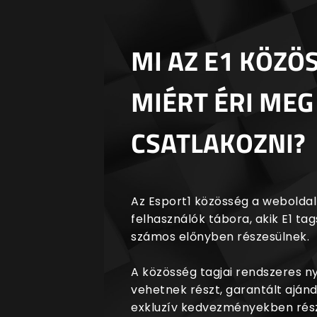
MI AZ E1 KÖZÖ
MIÉRT ÉRI MEG
CSATLAKOZNI?
Az Esport1 közösség a weboldalr
felhasználók tábora, akik E1 t
számos előnyben részesülnek.
A közösség tagjai rendszeres 
vehetnek részt, garantált aján
exkluzív kedvezményekben rész