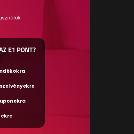
használók
AZ E1 PONT?
ándékokra
szelvényekre
uponokra
nekre