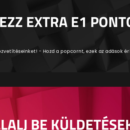
EZZ EXTRA E1 PONT
zvetítéseinket! - Hozd a popcornt, ezek az adások é
LALJ BE KÜLDETÉSE