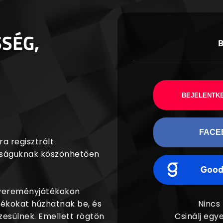
SSÉG,
BEJELENTKE
FACE
a regisztrált
agságuknak köszönhetően
nyereményjátékokon
dékokat húzhatnak be, és
Nincs
esülnek. Emellett rögtön
Csinálj egye