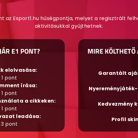
nt az Esport1.hu hűségpontja, melyet a regisztrált fel
aktivitásukkal gyűjthetnek.
JÁR E1 PONT?
MIRE KÖLTHETŐ 
kk elolvasása:
Garantált aj
1 pont
mment írása:
Nyereményjáték-
1 pont
sználata a cikkeken:
Kedvezmény k
1 pont
vazat leadása:
Profil ski
3 pont