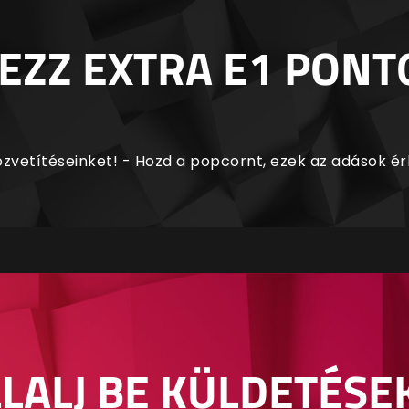
EZZ EXTRA E1 PONT
zvetítéseinket! - Hozd a popcornt, ezek az adások é
LALJ BE KÜLDETÉSE