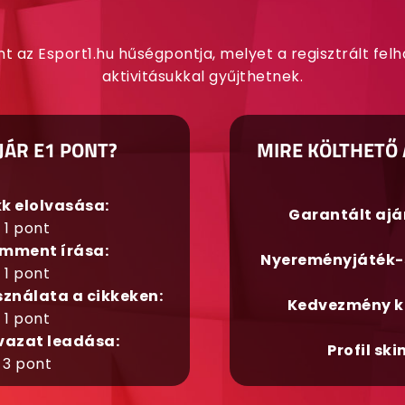
nt az Esport1.hu hűségpontja, melyet a regisztrált fel
aktivitásukkal gyűjthetnek.
JÁR E1 PONT?
MIRE KÖLTHETŐ 
kk elolvasása:
Garantált aj
1 pont
mment írása:
Nyereményjáték-
1 pont
sználata a cikkeken:
Kedvezmény k
1 pont
vazat leadása:
Profil ski
3 pont