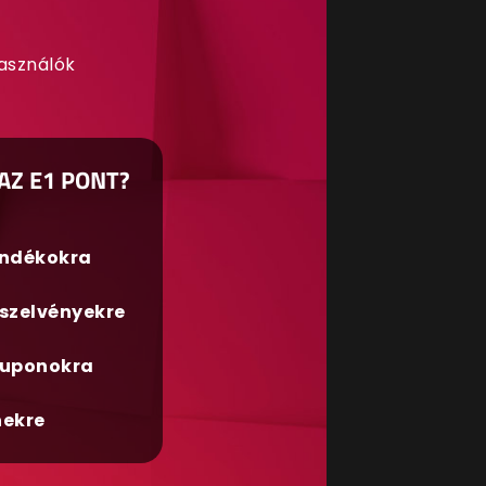
használók
AZ E1 PONT?
ándékokra
szelvényekre
uponokra
nekre