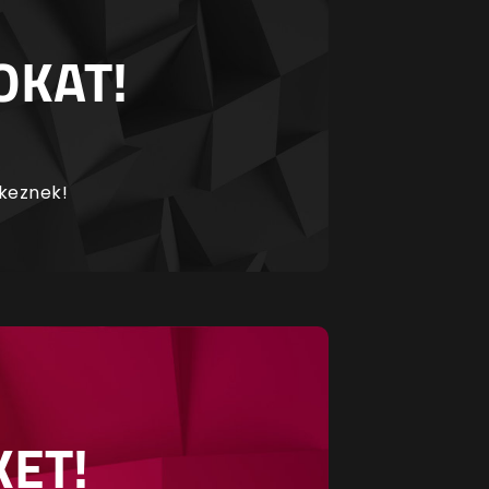
OKAT!
rkeznek!
KET!