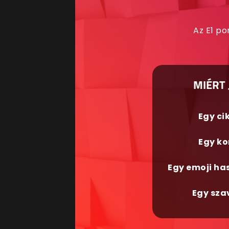
Az E1 po
MIÉRT 
Egy ci
Egy ko
Egy emoji ha
Egy sza