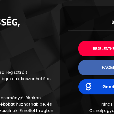
SSÉG,
BEJELENTKE
FACE
a regisztrált
agságuknak köszönhetően
nyereményjátékokon
dékokat húzhatnak be, és
Nincs
esülnek. Emellett rögtön
Csinálj egye