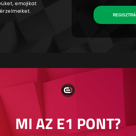
yüket, emojikat
 érzelmeiket.
REGISZTRÁ
MI AZ E1 PONT?