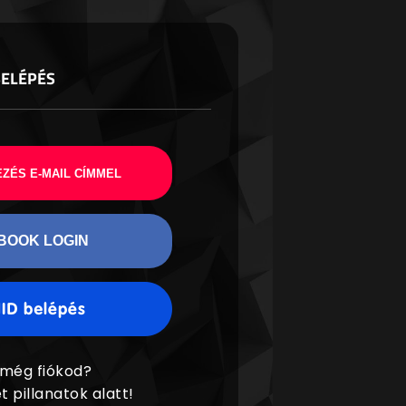
BELÉPÉS
ZÉS E-MAIL CÍMMEL
BOOK LOGIN
 még fiókod?
t pillanatok alatt!