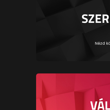
SZER
Nézd kö
VÁL