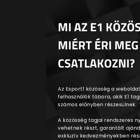
MI AZ E1 KÖZÖ
MIÉRT ÉRI MEG
CSATLAKOZNI?
Az Esport1 közösség a weboldalr
felhasználók tábora, akik E1 t
számos előnyben részesülnek.
A közösség tagjai rendszeres 
vehetnek részt, garantált aján
exkluzív kedvezményekben rész