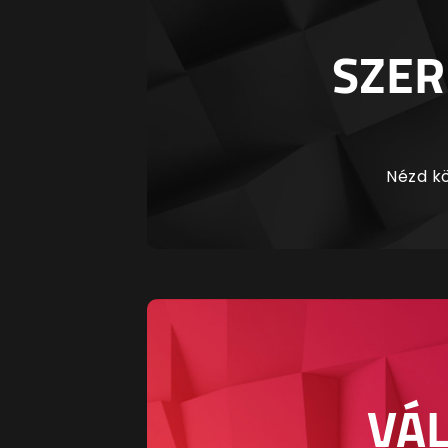
SZER
Nézd kö
VÁL