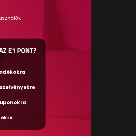
használók
AZ E1 PONT?
ándékokra
szelvényekre
uponokra
nekre