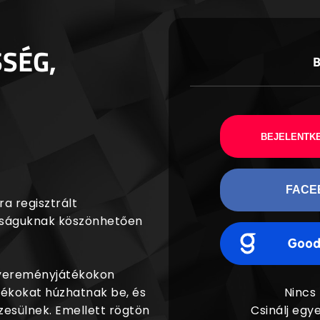
SSÉG,
BEJELENTKE
FACE
a regisztrált
agságuknak köszönhetően
nyereményjátékokon
dékokat húzhatnak be, és
Nincs
esülnek. Emellett rögtön
Csinálj egye