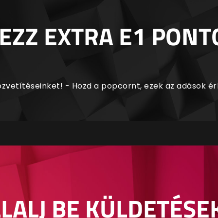
EZZ EXTRA E1 PONT
zvetítéseinket! - Hozd a popcornt, ezek az adások é
LALJ BE KÜLDETÉSE