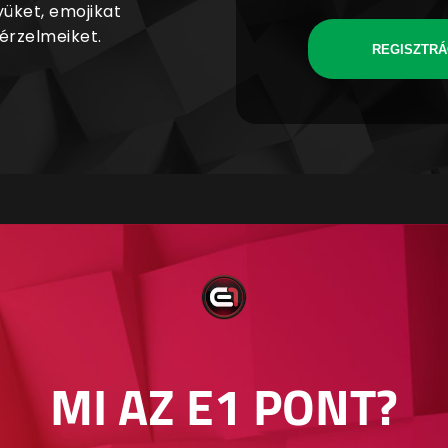
yüket, emojikat
 érzelmeiket.
REGISZTRÁ
MI AZ E1 PONT?