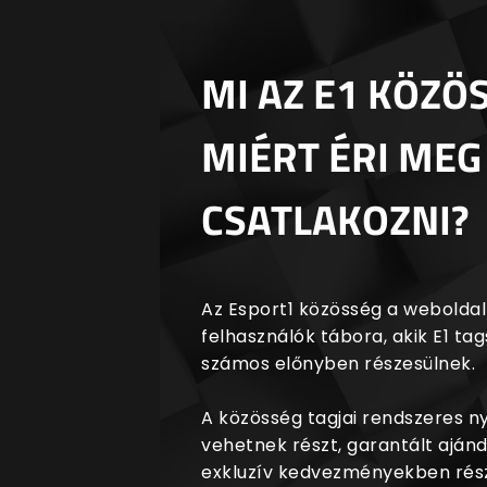
MI AZ E1 KÖZÖ
MIÉRT ÉRI MEG
CSATLAKOZNI?
Az Esport1 közösség a weboldalr
felhasználók tábora, akik E1 t
számos előnyben részesülnek.
A közösség tagjai rendszeres 
vehetnek részt, garantált aján
exkluzív kedvezményekben rész