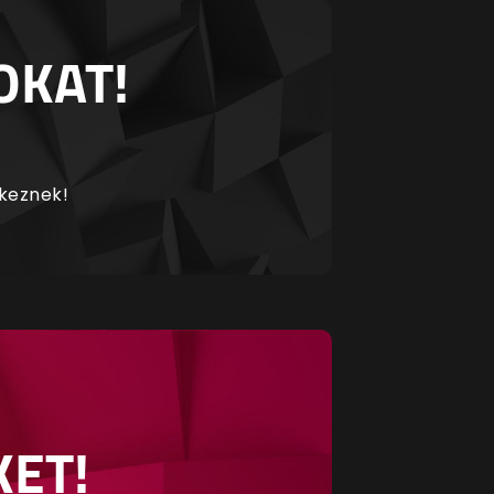
OKAT!
rkeznek!
KET!