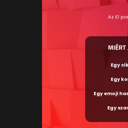
Az E1 po
MIÉRT 
Egy ci
Egy ko
Egy emoji ha
Egy sza