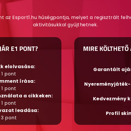
nt az Esport1.hu hűségpontja, melyet a regisztrált fel
aktivitásukkal gyűjthetnek.
JÁR E1 PONT?
MIRE KÖLTHETŐ 
kk elolvasása:
Garantált aj
1 pont
mment írása:
Nyereményjáték-
1 pont
sználata a cikkeken:
Kedvezmény k
1 pont
vazat leadása:
Profil ski
3 pont