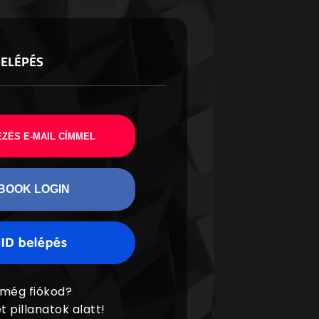
BELÉPÉS
ZÉS E-MAIL CÍMMEL
BOOK LOGIN
 még fiókod?
t pillanatok alatt!