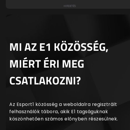
MI AZ E1 KÖZÖSSÉG,
MIÉRT ÉRI MEG
CSATLAKOZNI?
Az Esport1 közösség a weboldalra regisztrált
felhasználók tábora, akik E1 tagságuknak
köszönhetően számos előnyben részesülnek.