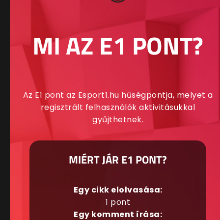
MI AZ E1 PONT?
Az E1 pont az Esport1.hu hűségpontja, melyet a
regisztrált felhasználók aktivitásukkal
gyűjthetnek.
MIÉRT JÁR E1 PONT?
Egy cikk elolvasása:
1 pont
Egy komment írása: