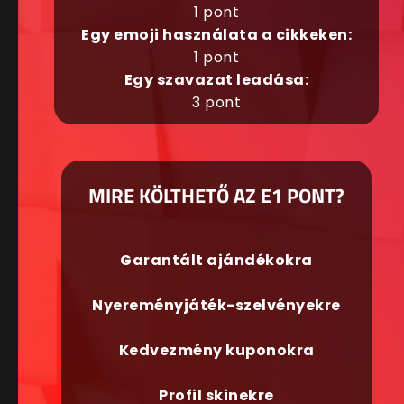
1 pont
Egy emoji használata a cikkeken:
1 pont
Egy szavazat leadása:
3 pont
MIRE KÖLTHETŐ AZ E1 PONT?
Garantált ajándékokra
Nyereményjáték-szelvényekre
Kedvezmény kuponokra
Profil skinekre