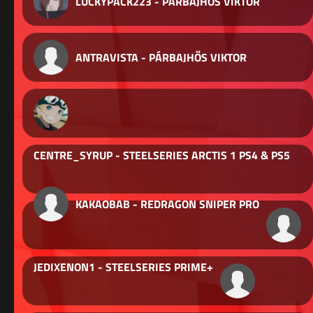
LUCKYPACK223 - PÁRBAJHŐS VIKTOR
ANTRAVISTA - PÁRBAJHŐS VIKTOR
CENTRE_SYRUP - STEELSERIES ARCTIS 1 PS4 & PS5
KAKAOBAB - REDRAGON SNIPER PRO
JEDIXENON1 - STEELSERIES PRIME+