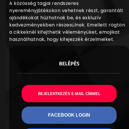
A közösség tagjai rendszeres
nyereményjátékokon vehetnek részt, garantált
ajándékokat húzhatnak be, és exkluzív
kedvezményekben részesülnek. Emellett rögtön
a cikkeknél kifejthetik véleményüket, emojikat
használhatnak, hogy kifejezzék érzelmeiket.
BELÉPÉS
BEJELENTKEZÉS E-MAIL CÍMMEL
FACEBOOK LOGIN