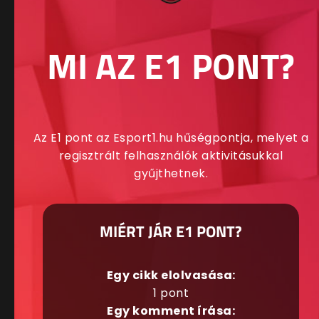
MI AZ E1 PONT?
Az E1 pont az Esport1.hu hűségpontja, melyet a
regisztrált felhasználók aktivitásukkal
gyűjthetnek.
MIÉRT JÁR E1 PONT?
Egy cikk elolvasása:
1 pont
Egy komment írása: