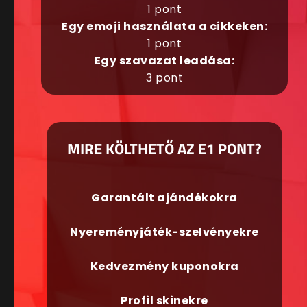
1 pont
Egy emoji használata a cikkeken:
1 pont
Egy szavazat leadása:
3 pont
MIRE KÖLTHETŐ AZ E1 PONT?
Garantált ajándékokra
Nyereményjáték-szelvényekre
Kedvezmény kuponokra
Profil skinekre