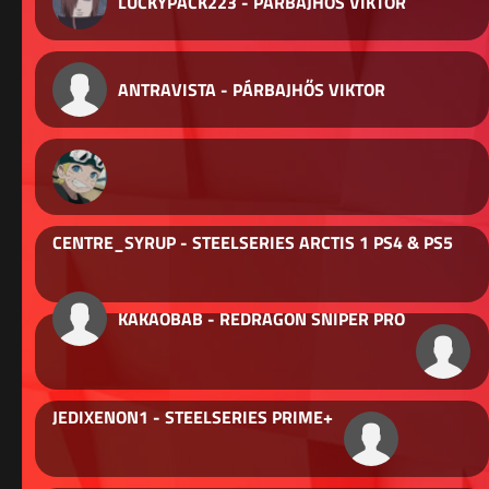
LUCKYPACK223 - PÁRBAJHŐS VIKTOR
ANTRAVISTA - PÁRBAJHŐS VIKTOR
CENTRE_SYRUP - STEELSERIES ARCTIS 1 PS4 & PS5
KAKAOBAB - REDRAGON SNIPER PRO
JEDIXENON1 - STEELSERIES PRIME+