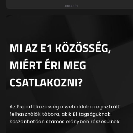
MI AZ E1 KÖZÖSSÉG,
MIÉRT ÉRI MEG
CSATLAKOZNI?
Az Esport1 közösség a weboldalra regisztrált
felhasználók tábora, akik E1 tagságuknak
köszönhetően számos előnyben részesülnek.