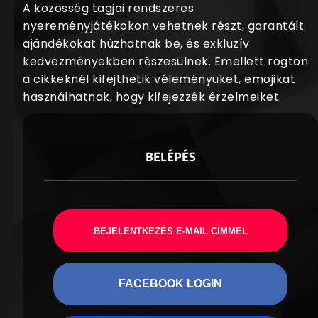
A közösség tagjai rendszeres
nyereményjátékokon vehetnek részt, garantált
ajándékokat húzhatnak be, és exkluzív
kedvezményekben részesülnek. Emellett rögtön
a cikkeknél kifejthetik véleményüket, emojikat
használhatnak, hogy kifejezzék érzelmeiket.
BELÉPÉS
BEJELENTKEZÉS E-MAIL CÍMMEL
FACEBOOK LOGIN