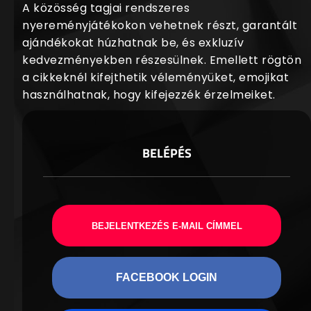
A közösség tagjai rendszeres
nyereményjátékokon vehetnek részt, garantált
ajándékokat húzhatnak be, és exkluzív
kedvezményekben részesülnek. Emellett rögtön
a cikkeknél kifejthetik véleményüket, emojikat
használhatnak, hogy kifejezzék érzelmeiket.
BELÉPÉS
BEJELENTKEZÉS E-MAIL CÍMMEL
FACEBOOK LOGIN