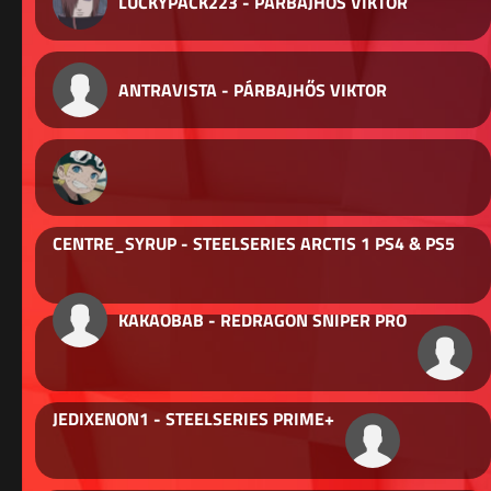
LUCKYPACK223 - PÁRBAJHŐS VIKTOR
ANTRAVISTA - PÁRBAJHŐS VIKTOR
CENTRE_SYRUP - STEELSERIES ARCTIS 1 PS4 & PS5
KAKAOBAB - REDRAGON SNIPER PRO
JEDIXENON1 - STEELSERIES PRIME+