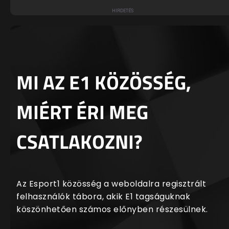
MI AZ E1 KÖZÖSSÉG,
MIÉRT ÉRI MEG
CSATLAKOZNI?
Az Esport1 közösség a weboldalra regisztrált
felhasználók tábora, akik E1 tagságuknak
köszönhetően számos előnyben részesülnek.