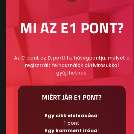
MI AZ E1 PONT?
Az E1 pont az Esport1.hu hűségpontja, melyet a
regisztrált felhasználók aktivitásukkal
gyűjthetnek.
MIÉRT JÁR E1 PONT?
Egy cikk elolvasása:
1 pont
Egy komment írása: