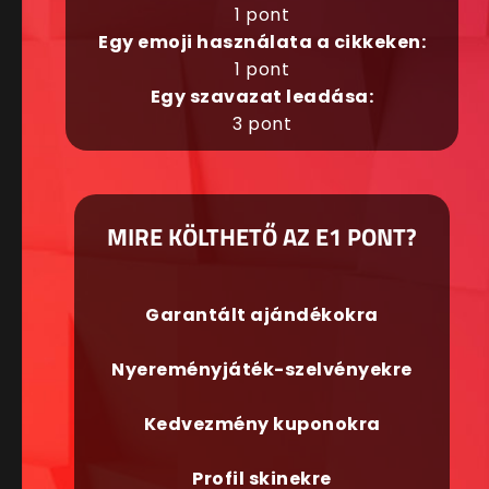
1 pont
Egy emoji használata a cikkeken:
1 pont
Egy szavazat leadása:
3 pont
MIRE KÖLTHETŐ AZ E1 PONT?
Garantált ajándékokra
Nyereményjáték-szelvényekre
Kedvezmény kuponokra
Profil skinekre