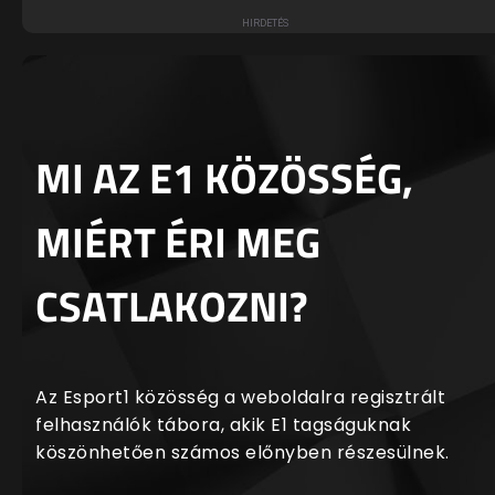
MI AZ E1 KÖZÖSSÉG,
MIÉRT ÉRI MEG
CSATLAKOZNI?
Az Esport1 közösség a weboldalra regisztrált
felhasználók tábora, akik E1 tagságuknak
köszönhetően számos előnyben részesülnek.