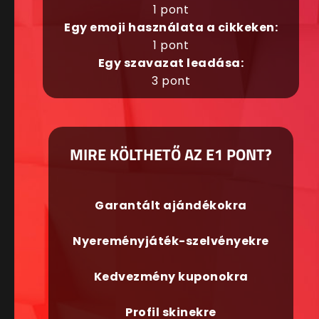
1 pont
Egy emoji használata a cikkeken:
1 pont
Egy szavazat leadása:
3 pont
MIRE KÖLTHETŐ AZ E1 PONT?
Garantált ajándékokra
Nyereményjáték-szelvényekre
Kedvezmény kuponokra
Profil skinekre