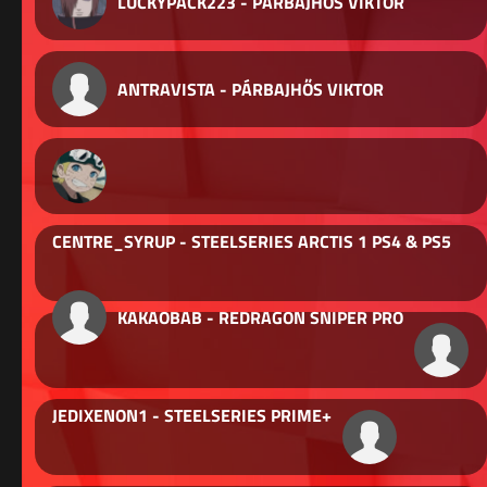
LUCKYPACK223 - PÁRBAJHŐS VIKTOR
ANTRAVISTA - PÁRBAJHŐS VIKTOR
CENTRE_SYRUP - STEELSERIES ARCTIS 1 PS4 & PS5
KAKAOBAB - REDRAGON SNIPER PRO
JEDIXENON1 - STEELSERIES PRIME+