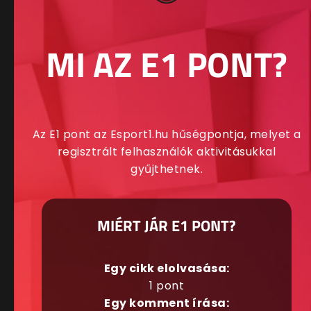
MI AZ E1 PONT?
Az E1 pont az Esport1.hu hűségpontja, melyet a
regisztrált felhasználók aktivitásukkal
gyűjthetnek.
MIÉRT JÁR E1 PONT?
Egy cikk elolvasása:
1 pont
Egy komment írása: