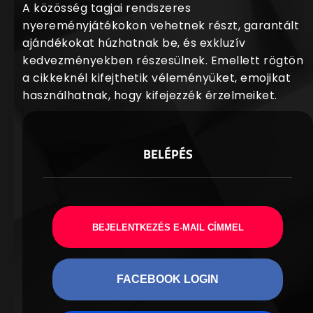
A közösség tagjai rendszeres
nyereményjátékokon vehetnek részt, garantált
ajándékokat húzhatnak be, és exkluzív
kedvezményekben részesülnek. Emellett rögtön
a cikkeknél kifejthetik véleményüket, emojikat
használhatnak, hogy kifejezzék érzelmeiket.
BELÉPÉS
BEJELENTKEZÉS E-MAIL CÍMMEL
FACEBOOK LOGIN