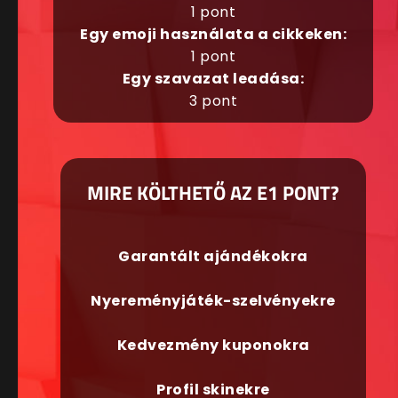
1 pont
Egy emoji használata a cikkeken:
1 pont
Egy szavazat leadása:
3 pont
MIRE KÖLTHETŐ AZ E1 PONT?
Garantált ajándékokra
Nyereményjáték-szelvényekre
Kedvezmény kuponokra
Profil skinekre