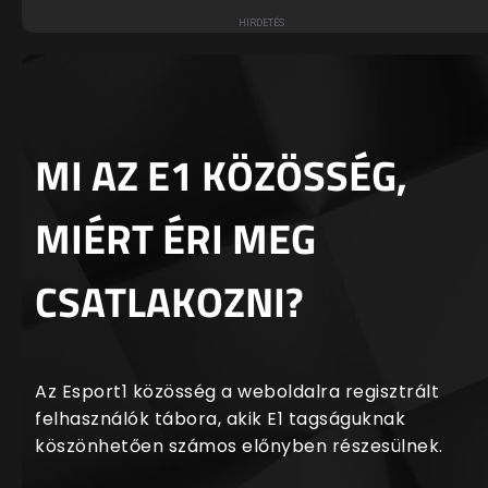
MI AZ E1 KÖZÖSSÉG,
MIÉRT ÉRI MEG
CSATLAKOZNI?
Az Esport1 közösség a weboldalra regisztrált
felhasználók tábora, akik E1 tagságuknak
köszönhetően számos előnyben részesülnek.