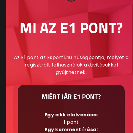
MI AZ E1 PONT?
Az E1 pont az Esport1.hu hűségpontja, melyet a
regisztrált felhasználók aktivitásukkal
gyűjthetnek.
MIÉRT JÁR E1 PONT?
Egy cikk elolvasása:
1 pont
Egy komment írása: