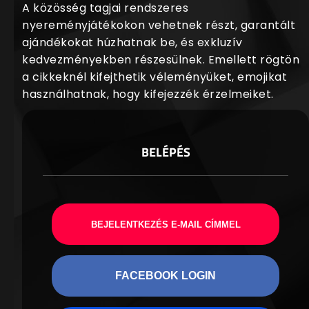
A közösség tagjai rendszeres
nyereményjátékokon vehetnek részt, garantált
ajándékokat húzhatnak be, és exkluzív
kedvezményekben részesülnek. Emellett rögtön
a cikkeknél kifejthetik véleményüket, emojikat
használhatnak, hogy kifejezzék érzelmeiket.
BELÉPÉS
BEJELENTKEZÉS E-MAIL CÍMMEL
FACEBOOK LOGIN