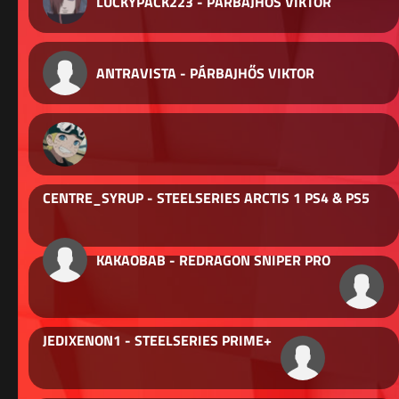
LUCKYPACK223 - PÁRBAJHŐS VIKTOR
ANTRAVISTA - PÁRBAJHŐS VIKTOR
CENTRE_SYRUP - STEELSERIES ARCTIS 1 PS4 & PS5
KAKAOBAB - REDRAGON SNIPER PRO
JEDIXENON1 - STEELSERIES PRIME+