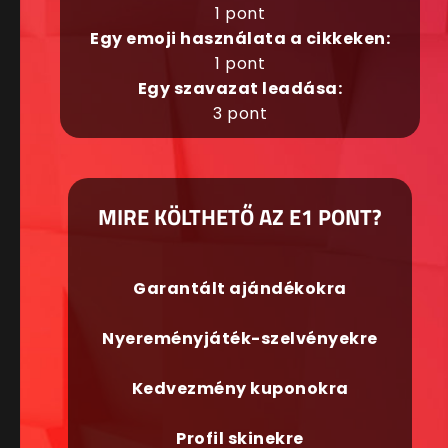
1 pont
Egy emoji használata a cikkeken:
1 pont
Egy szavazat leadása:
3 pont
MIRE KÖLTHETŐ AZ E1 PONT?
Garantált ajándékokra
Nyereményjáték-szelvényekre
Kedvezmény kuponokra
Profil skinekre