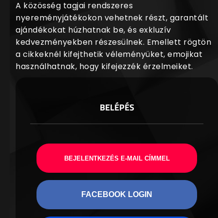
A közösség tagjai rendszeres
nyereményjátékokon vehetnek részt, garantált
ajándékokat húzhatnak be, és exkluzív
kedvezményekben részesülnek. Emellett rögtön
a cikkeknél kifejthetik véleményüket, emojikat
használhatnak, hogy kifejezzék érzelmeiket.
BELÉPÉS
BEJELENTKEZÉS E-MAIL CÍMMEL
FACEBOOK LOGIN