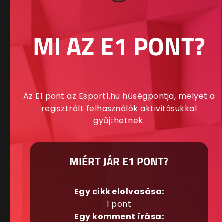
MI AZ E1 PONT?
Az E1 pont az Esport1.hu hűségpontja, melyet a
regisztrált felhasználók aktivitásukkal
gyűjthetnek.
MIÉRT JÁR E1 PONT?
Egy cikk elolvasása:
1 pont
Egy komment írása: