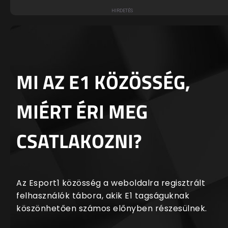
MI AZ E1 KÖZÖSSÉG,
MIÉRT ÉRI MEG
CSATLAKOZNI?
Az Esport1 közösség a weboldalra regisztrált
felhasználók tábora, akik E1 tagságuknak
köszönhetően számos előnyben részesülnek.