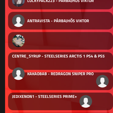
LUCKYPACK223 - PÁRBAJHŐS VIKTOR
ANTRAVISTA - PÁRBAJHŐS VIKTOR
CENTRE_SYRUP - STEELSERIES ARCTIS 1 PS4 & PS5
KAKAOBAB - REDRAGON SNIPER PRO
JEDIXENON1 - STEELSERIES PRIME+