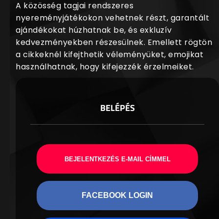
A közösség tagjai rendszeres
nyereményjátékokon vehetnek részt, garantált
ajándékokat húzhatnak be, és exkluzív
kedvezményekben részesülnek. Emellett rögtön
a cikkeknél kifejthetik véleményüket, emojikat
használhatnak, hogy kifejezzék érzelmeiket.
BELÉPÉS
BEJELENTKEZÉS E-MAIL CÍMMEL
FACEBOOK LOGIN