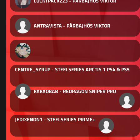
LUCKYPACK223 - PÁRBAJHŐS VIKTOR
ANTRAVISTA - PÁRBAJHŐS VIKTOR
CENTRE_SYRUP - STEELSERIES ARCTIS 1 PS4 & PS5
KAKAOBAB - REDRAGON SNIPER PRO
JEDIXENON1 - STEELSERIES PRIME+