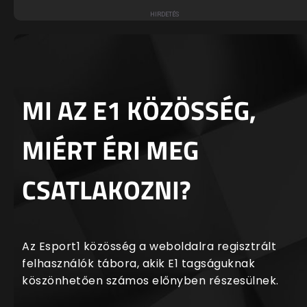
MI AZ E1 KÖZÖSSÉG,
MIÉRT ÉRI MEG
CSATLAKOZNI?
Az Esport1 közösség a weboldalra regisztrált
felhasználók tábora, akik E1 tagságuknak
köszönhetően számos előnyben részesülnek.