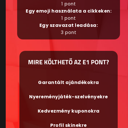
1 pont
Egy emoji használata a cikkeken:
1 pont
Egy szavazat leadása:
3 pont
MIRE KÖLTHETŐ AZ E1 PONT?
Garantált ajándékokra
Nyereményjáték-szelvényekre
Kedvezmény kuponokra
Profil skinekre