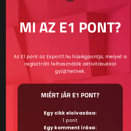
MI AZ E1 PONT?
Az E1 pont az Esport1.hu hűségpontja, melyet a
regisztrált felhasználók aktivitásukkal
gyűjthetnek.
MIÉRT JÁR E1 PONT?
Egy cikk elolvasása:
1 pont
Egy komment írása: