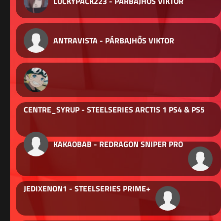
LUCKYPACK223 - PÁRBAJHŐS VIKTOR
ANTRAVISTA - PÁRBAJHŐS VIKTOR
CENTRE_SYRUP - STEELSERIES ARCTIS 1 PS4 & PS5
KAKAOBAB - REDRAGON SNIPER PRO
JEDIXENON1 - STEELSERIES PRIME+