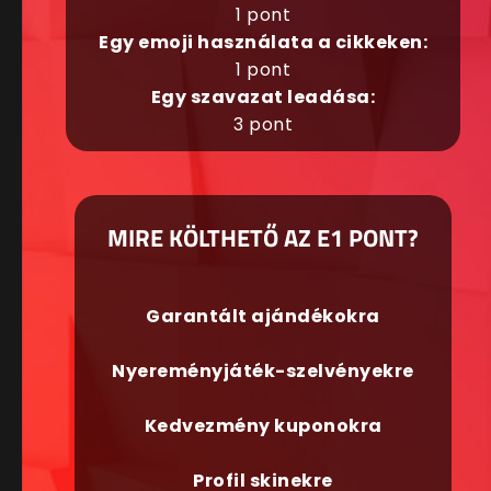
1 pont
Egy emoji használata a cikkeken:
1 pont
Egy szavazat leadása:
3 pont
MIRE KÖLTHETŐ AZ E1 PONT?
Garantált ajándékokra
Nyereményjáték-szelvényekre
Kedvezmény kuponokra
Profil skinekre