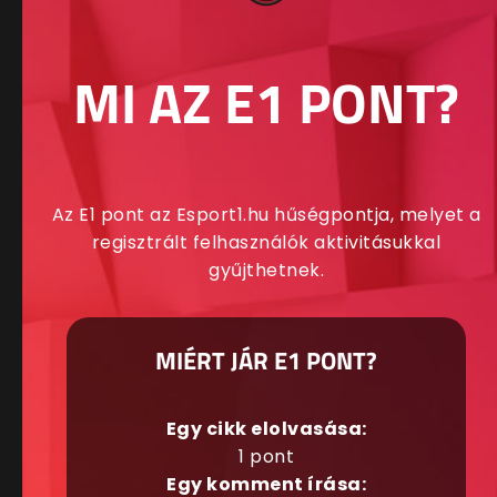
MI AZ E1 PONT?
Az E1 pont az Esport1.hu hűségpontja, melyet a
regisztrált felhasználók aktivitásukkal
gyűjthetnek.
MIÉRT JÁR E1 PONT?
Egy cikk elolvasása:
1 pont
Egy komment írása: