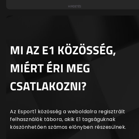
MI AZ E1 KÖZÖSSÉG,
MIÉRT ÉRI MEG
CSATLAKOZNI?
Az Esport1 közösség a weboldalra regisztrált
felhasználók tábora, akik E1 tagságuknak
köszönhetően számos előnyben részesülnek.