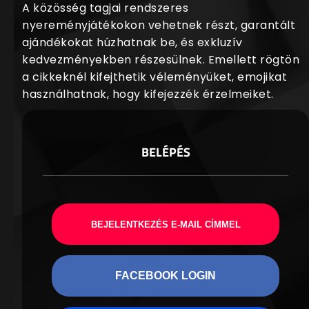
A közösség tagjai rendszeres
nyereményjátékokon vehetnek részt, garantált
ajándékokat húzhatnak be, és exkluzív
kedvezményekben részesülnek. Emellett rögtön
a cikkeknél kifejthetik véleményüket, emojikat
használhatnak, hogy kifejezzék érzelmeiket.
BELÉPÉS
BEJELENTKEZÉS E-MAIL CÍMMEL
FACEBOOK LOGIN