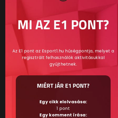
MI AZ E1 PONT?
Az E1 pont az Esport1.hu hűségpontja, melyet a
regisztrált felhasználók aktivitásukkal
gyűjthetnek.
MIÉRT JÁR E1 PONT?
Egy cikk elolvasása:
1 pont
Egy komment írása: