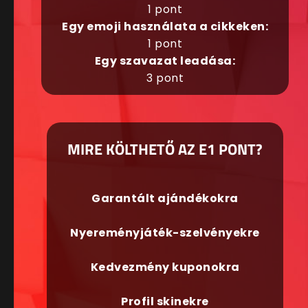
1 pont
Egy emoji használata a cikkeken:
1 pont
Egy szavazat leadása:
3 pont
MIRE KÖLTHETŐ AZ E1 PONT?
Garantált ajándékokra
Nyereményjáték-szelvényekre
Kedvezmény kuponokra
Profil skinekre