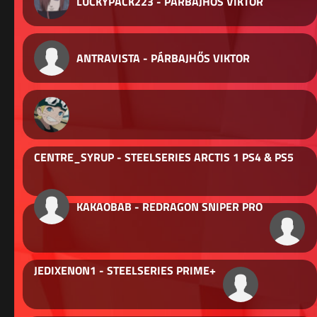
LUCKYPACK223 - PÁRBAJHŐS VIKTOR
ANTRAVISTA - PÁRBAJHŐS VIKTOR
CENTRE_SYRUP - STEELSERIES ARCTIS 1 PS4 & PS5
KAKAOBAB - REDRAGON SNIPER PRO
JEDIXENON1 - STEELSERIES PRIME+