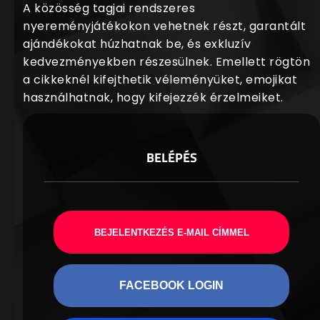
A közösség tagjai rendszeres
nyereményjátékokon vehetnek részt, garantált
ajándékokat húzhatnak be, és exkluzív
kedvezményekben részesülnek. Emellett rögtön
a cikkeknél kifejthetik véleményüket, emojikat
használhatnak, hogy kifejezzék érzelmeiket.
BELÉPÉS
BEJELENTKEZÉS E-MAIL CÍMMEL
FACEBOOK LOGIN