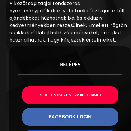
A közösség tagjai rendszeres
nyereményjátékokon vehetnek részt, garantált
ajándékokat húzhatnak be, és exkluzív
kedvezményekben részesülnek. Emellett rögtön
a cikkeknél kifejthetik véleményüket, emojikat
használhatnak, hogy kifejezzék érzelmeiket.
BELÉPÉS
BEJELENTKEZÉS E-MAIL CÍMMEL
FACEBOOK LOGIN