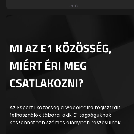
MI AZ E1 KÖZÖSSÉG,
MIÉRT ÉRI MEG
CSATLAKOZNI?
Az Esport1 közösség a weboldalra regisztrált
felhasználók tábora, akik E1 tagságuknak
köszönhetően számos előnyben részesülnek.