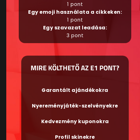
1 pont
Egy emoji használata a cikkeken:
1 pont
Egy szavazat leadása:
3 pont
MIRE KÖLTHETŐ AZ E1 PONT?
Garantált ajándékokra
Nyereményjáték-szelvényekre
Kedvezmény kuponokra
Profil skinekre