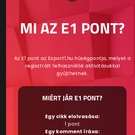
MI AZ E1 PONT?
Az E1 pont az Esport1.hu hűségpontja, melyet a
regisztrált felhasználók aktivitásukkal
gyűjthetnek.
MIÉRT JÁR E1 PONT?
Egy cikk elolvasása:
1 pont
Egy komment írása: