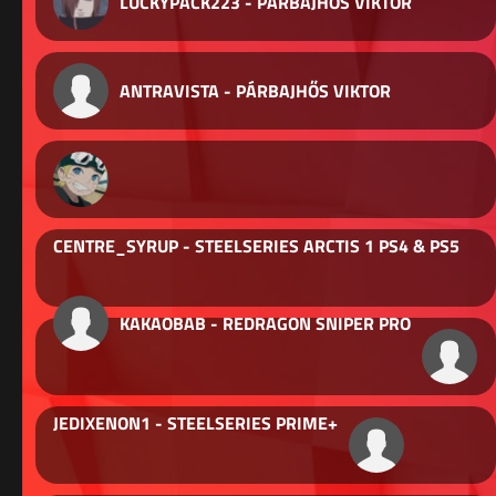
LUCKYPACK223 - PÁRBAJHŐS VIKTOR
ANTRAVISTA - PÁRBAJHŐS VIKTOR
CENTRE_SYRUP - STEELSERIES ARCTIS 1 PS4 & PS5
KAKAOBAB - REDRAGON SNIPER PRO
JEDIXENON1 - STEELSERIES PRIME+