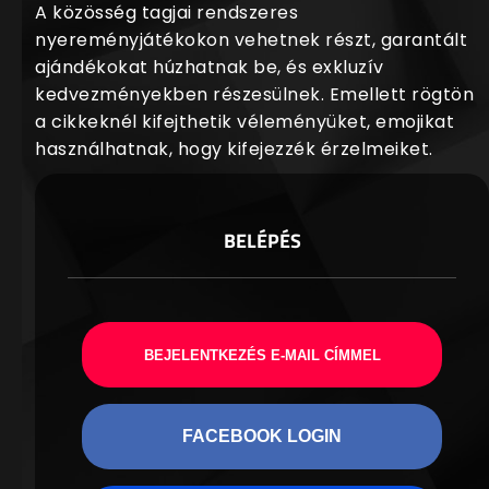
A közösség tagjai rendszeres
nyereményjátékokon vehetnek részt, garantált
ajándékokat húzhatnak be, és exkluzív
kedvezményekben részesülnek. Emellett rögtön
a cikkeknél kifejthetik véleményüket, emojikat
használhatnak, hogy kifejezzék érzelmeiket.
BELÉPÉS
BEJELENTKEZÉS E-MAIL CÍMMEL
FACEBOOK LOGIN