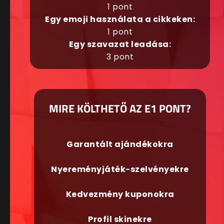
1 pont
Egy emoji használata a cikkeken:
1 pont
Egy szavazat leadása:
3 pont
MIRE KÖLTHETŐ AZ E1 PONT?
Garantált ajándékokra
Nyereményjáték-szelvényekre
Kedvezmény kuponokra
Profil skinekre