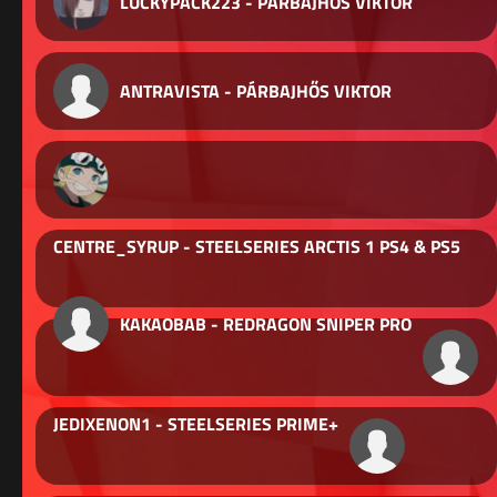
LUCKYPACK223 - PÁRBAJHŐS VIKTOR
ANTRAVISTA - PÁRBAJHŐS VIKTOR
CENTRE_SYRUP - STEELSERIES ARCTIS 1 PS4 & PS5
KAKAOBAB - REDRAGON SNIPER PRO
JEDIXENON1 - STEELSERIES PRIME+