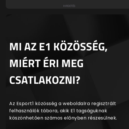
MI AZ E1 KÖZÖSSÉG,
MIÉRT ÉRI MEG
CSATLAKOZNI?
Az Esport1 közösség a weboldalra regisztrált
felhasználók tábora, akik E1 tagságuknak
köszönhetően számos előnyben részesülnek.