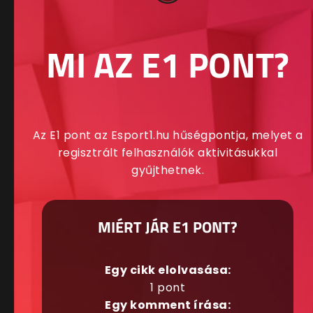
MI AZ E1 PONT?
Az E1 pont az Esport1.hu hűségpontja, melyet a
regisztrált felhasználók aktivitásukkal
gyűjthetnek.
MIÉRT JÁR E1 PONT?
Egy cikk elolvasása:
1 pont
Egy komment írása: