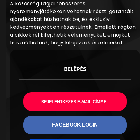
A közösség tagjai rendszeres
nyereményjátékokon vehetnek részt, garantált
ajándékokat húzhatnak be, és exkluzív
kedvezményekben részesülnek. Emellett rögtön
a cikkeknél kifejthetik véleményüket, emojikat
használhatnak, hogy kifejezzék érzelmeiket.
BELÉPÉS
BEJELENTKEZÉS E-MAIL CÍMMEL
FACEBOOK LOGIN