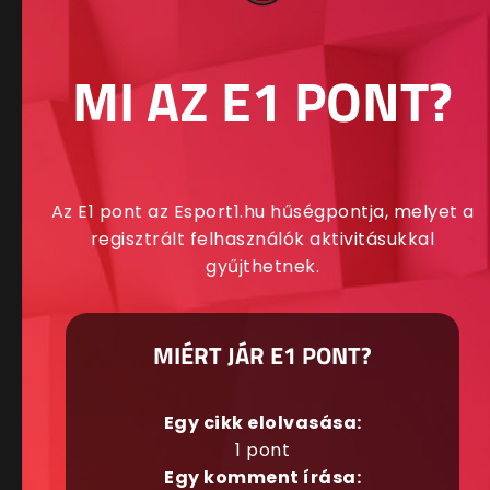
MI AZ E1 PONT?
Az E1 pont az Esport1.hu hűségpontja, melyet a
regisztrált felhasználók aktivitásukkal
gyűjthetnek.
MIÉRT JÁR E1 PONT?
Egy cikk elolvasása:
1 pont
Egy komment írása: