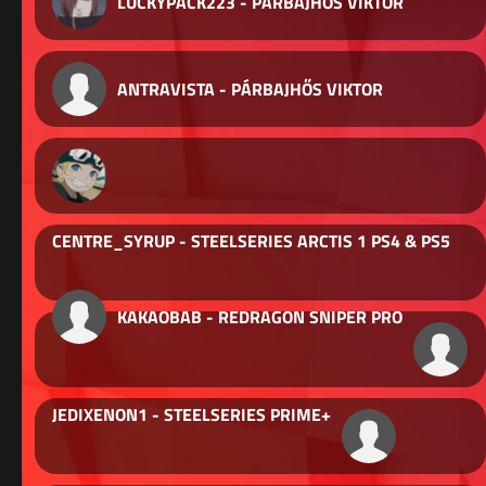
LUCKYPACK223 - PÁRBAJHŐS VIKTOR
ANTRAVISTA - PÁRBAJHŐS VIKTOR
CENTRE_SYRUP - STEELSERIES ARCTIS 1 PS4 & PS5
KAKAOBAB - REDRAGON SNIPER PRO
JEDIXENON1 - STEELSERIES PRIME+