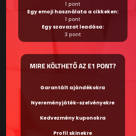
1 pont
Egy emoji használata a cikkeken:
1 pont
Egy szavazat leadása:
3 pont
MIRE KÖLTHETŐ AZ E1 PONT?
Garantált ajándékokra
Nyereményjáték-szelvényekre
Kedvezmény kuponokra
Profil skinekre