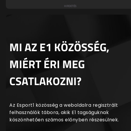
MI AZ E1 KÖZÖSSÉG,
MIÉRT ÉRI MEG
CSATLAKOZNI?
Az Esport1 közösség a weboldalra regisztrált
felhasználók tábora, akik E1 tagságuknak
köszönhetően számos előnyben részesülnek.