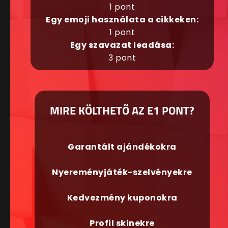
1 pont
Egy emoji használata a cikkeken:
1 pont
Egy szavazat leadása:
3 pont
MIRE KÖLTHETŐ AZ E1 PONT?
Garantált ajándékokra
Nyereményjáték-szelvényekre
Kedvezmény kuponokra
Profil skinekre