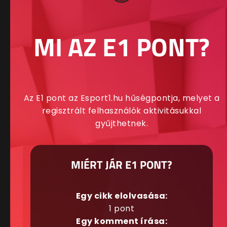
MI AZ E1 PONT?
Az E1 pont az Esport1.hu hűségpontja, melyet a
regisztrált felhasználók aktivitásukkal
gyűjthetnek.
MIÉRT JÁR E1 PONT?
Egy cikk elolvasása:
1 pont
Egy komment írása: