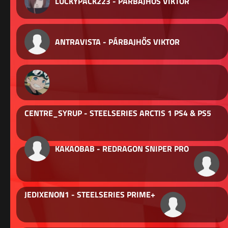
LUCKYPACK223 - PÁRBAJHŐS VIKTOR
ANTRAVISTA - PÁRBAJHŐS VIKTOR
CENTRE_SYRUP - STEELSERIES ARCTIS 1 PS4 & PS5
KAKAOBAB - REDRAGON SNIPER PRO
JEDIXENON1 - STEELSERIES PRIME+