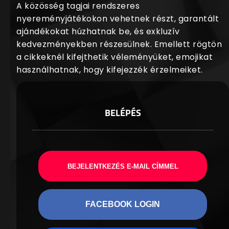
A közösség tagjai rendszeres
nyereményjátékokon vehetnek részt, garantált
ajándékokat húzhatnak be, és exkluzív
kedvezményekben részesülnek. Emellett rögtön
a cikkeknél kifejthetik véleményüket, emojikat
használhatnak, hogy kifejezzék érzelmeiket.
BELÉPÉS
BEJELENTKEZÉS E-MAIL CÍMMEL
FACEBOOK LOGIN