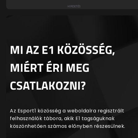
MI AZ E1 KÖZÖSSÉG,
MIÉRT ÉRI MEG
CSATLAKOZNI?
Az Esport1 közösség a weboldalra regisztrált
felhasználók tábora, akik E1 tagságuknak
köszönhetően számos előnyben részesülnek.