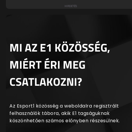
MI AZ E1 KÖZÖSSÉG,
MIÉRT ÉRI MEG
CSATLAKOZNI?
Az Esport1 közösség a weboldalra regisztrált
felhasználók tábora, akik E1 tagságuknak
köszönhetően számos előnyben részesülnek.