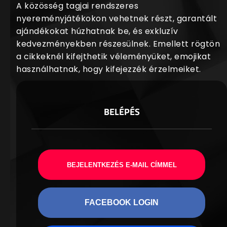
A közösség tagjai rendszeres
nyereményjátékokon vehetnek részt, garantált
ajándékokat húzhatnak be, és exkluzív
kedvezményekben részesülnek. Emellett rögtön
a cikkeknél kifejthetik véleményüket, emojikat
használhatnak, hogy kifejezzék érzelmeiket.
BELÉPÉS
BEJELENTKEZÉS E-MAIL CÍMMEL
FACEBOOK LOGIN