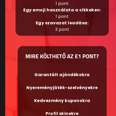
1 pont
Egy emoji használata a cikkeken:
1 pont
Egy szavazat leadása:
3 pont
MIRE KÖLTHETŐ AZ E1 PONT?
Garantált ajándékokra
Nyereményjáték-szelvényekre
Kedvezmény kuponokra
Profil skinekre