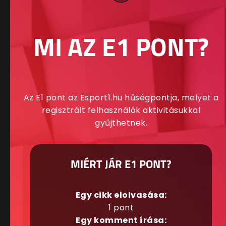
MI AZ E1 PONT?
Az E1 pont az Esport1.hu hűségpontja, melyet a
regisztrált felhasználók aktivitásukkal
gyűjthetnek.
MIÉRT JÁR E1 PONT?
Egy cikk elolvasása:
1 pont
Egy komment írása: