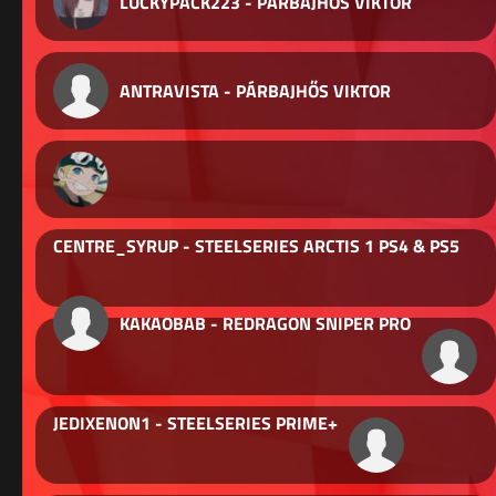
LUCKYPACK223 - PÁRBAJHŐS VIKTOR
ANTRAVISTA - PÁRBAJHŐS VIKTOR
CENTRE_SYRUP - STEELSERIES ARCTIS 1 PS4 & PS5
KAKAOBAB - REDRAGON SNIPER PRO
JEDIXENON1 - STEELSERIES PRIME+