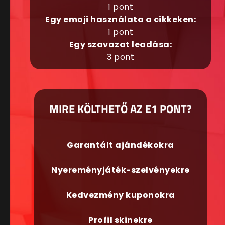
1 pont
Egy emoji használata a cikkeken:
1 pont
Egy szavazat leadása:
3 pont
MIRE KÖLTHETŐ AZ E1 PONT?
Garantált ajándékokra
Nyereményjáték-szelvényekre
Kedvezmény kuponokra
Profil skinekre