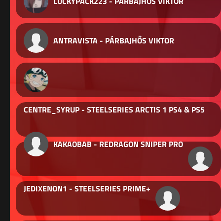
LUCKYPACK223 - PÁRBAJHŐS VIKTOR
ANTRAVISTA - PÁRBAJHŐS VIKTOR
CENTRE_SYRUP - STEELSERIES ARCTIS 1 PS4 & PS5
KAKAOBAB - REDRAGON SNIPER PRO
JEDIXENON1 - STEELSERIES PRIME+