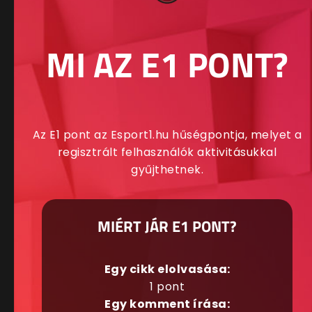
MI AZ E1 PONT?
Az E1 pont az Esport1.hu hűségpontja, melyet a
regisztrált felhasználók aktivitásukkal
gyűjthetnek.
MIÉRT JÁR E1 PONT?
Egy cikk elolvasása:
1 pont
Egy komment írása: