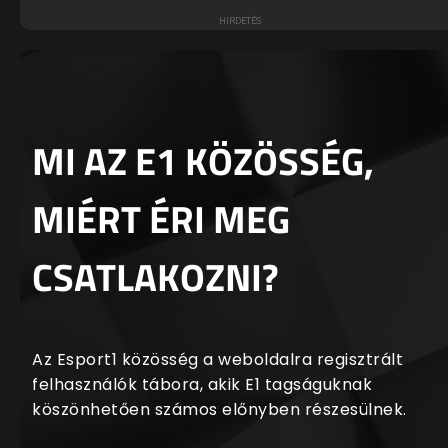
MI AZ E1 KÖZÖSSÉG,
MIÉRT ÉRI MEG
CSATLAKOZNI?
Az Esport1 közösség a weboldalra regisztrált
felhasználók tábora, akik E1 tagságuknak
köszönhetően számos előnyben részesülnek.