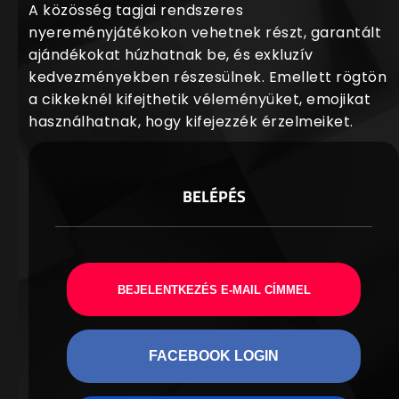
A közösség tagjai rendszeres
nyereményjátékokon vehetnek részt, garantált
ajándékokat húzhatnak be, és exkluzív
kedvezményekben részesülnek. Emellett rögtön
a cikkeknél kifejthetik véleményüket, emojikat
használhatnak, hogy kifejezzék érzelmeiket.
BELÉPÉS
BEJELENTKEZÉS E-MAIL CÍMMEL
FACEBOOK LOGIN