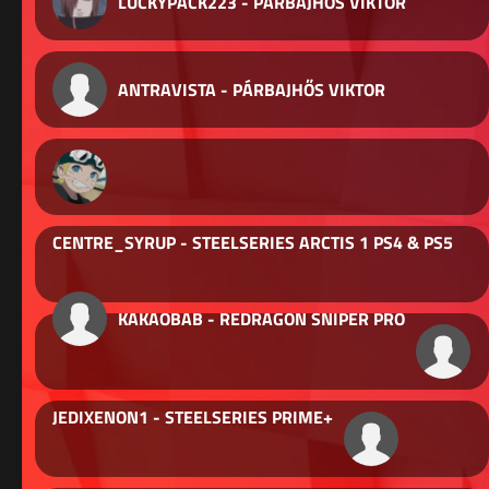
LUCKYPACK223 - PÁRBAJHŐS VIKTOR
ANTRAVISTA - PÁRBAJHŐS VIKTOR
CENTRE_SYRUP - STEELSERIES ARCTIS 1 PS4 & PS5
KAKAOBAB - REDRAGON SNIPER PRO
JEDIXENON1 - STEELSERIES PRIME+