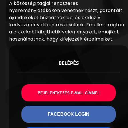
A közösség tagjai rendszeres
nyereményjátékokon vehetnek részt, garantált
ajándékokat húzhatnak be, és exkluzív
kedvezményekben részesülnek. Emellett rögtön
a cikkeknél kifejthetik véleményüket, emojikat
használhatnak, hogy kifejezzék érzelmeiket.
BELÉPÉS
BEJELENTKEZÉS E-MAIL CÍMMEL
FACEBOOK LOGIN