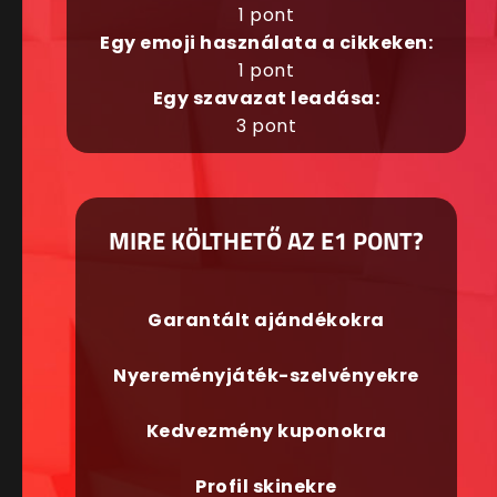
1 pont
Egy emoji használata a cikkeken:
1 pont
Egy szavazat leadása:
3 pont
MIRE KÖLTHETŐ AZ E1 PONT?
Garantált ajándékokra
Nyereményjáték-szelvényekre
Kedvezmény kuponokra
Profil skinekre