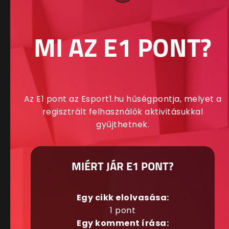
MI AZ E1 PONT?
Az E1 pont az Esport1.hu hűségpontja, melyet a
regisztrált felhasználók aktivitásukkal
gyűjthetnek.
MIÉRT JÁR E1 PONT?
Egy cikk elolvasása:
1 pont
Egy komment írása: