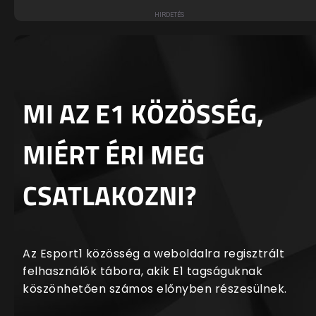
MI AZ E1 KÖZÖSSÉG,
MIÉRT ÉRI MEG
CSATLAKOZNI?
Az Esport1 közösség a weboldalra regisztrált
felhasználók tábora, akik E1 tagságuknak
köszönhetően számos előnyben részesülnek.