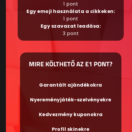
1 pont
Egy emoji használata a cikkeken:
1 pont
Egy szavazat leadása:
3 pont
MIRE KÖLTHETŐ AZ E1 PONT?
Garantált ajándékokra
Nyereményjáték-szelvényekre
Kedvezmény kuponokra
Profil skinekre