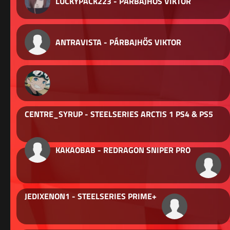
LUCKYPACK223 - PÁRBAJHŐS VIKTOR
ANTRAVISTA - PÁRBAJHŐS VIKTOR
CENTRE_SYRUP - STEELSERIES ARCTIS 1 PS4 & PS5
KAKAOBAB - REDRAGON SNIPER PRO
JEDIXENON1 - STEELSERIES PRIME+