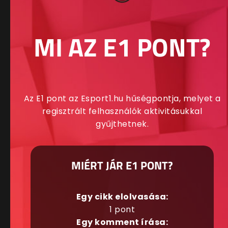
MI AZ E1 PONT?
Az E1 pont az Esport1.hu hűségpontja, melyet a
regisztrált felhasználók aktivitásukkal
gyűjthetnek.
MIÉRT JÁR E1 PONT?
Egy cikk elolvasása:
1 pont
Egy komment írása: