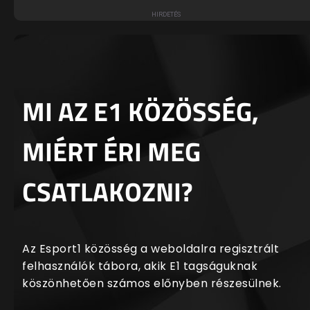
MI AZ E1 KÖZÖSSÉG,
MIÉRT ÉRI MEG
CSATLAKOZNI?
Az Esport1 közösség a weboldalra regisztrált
felhasználók tábora, akik E1 tagságuknak
köszönhetően számos előnyben részesülnek.