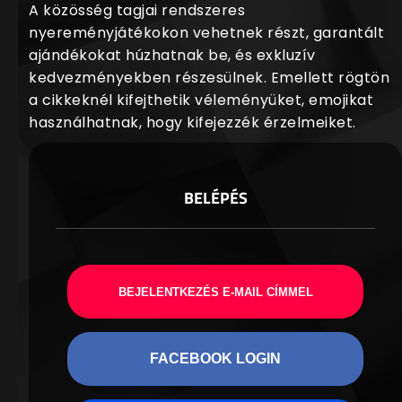
A közösség tagjai rendszeres
nyereményjátékokon vehetnek részt, garantált
ajándékokat húzhatnak be, és exkluzív
kedvezményekben részesülnek. Emellett rögtön
a cikkeknél kifejthetik véleményüket, emojikat
használhatnak, hogy kifejezzék érzelmeiket.
BELÉPÉS
BEJELENTKEZÉS E-MAIL CÍMMEL
FACEBOOK LOGIN