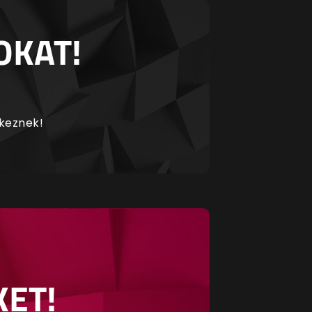
OKAT!
rkeznek!
KET!