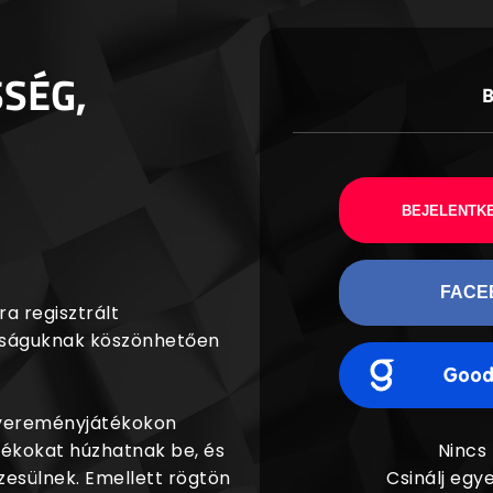
SSÉG,
BEJELENTKE
FACE
a regisztrált
agságuknak köszönhetően
nyereményjátékokon
dékokat húzhatnak be, és
Nincs
esülnek. Emellett rögtön
Csinálj egye