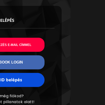
BELÉPÉS
ZÉS E-MAIL CÍMMEL
BOOK LOGIN
 még fiókod?
t pillanatok alatt!