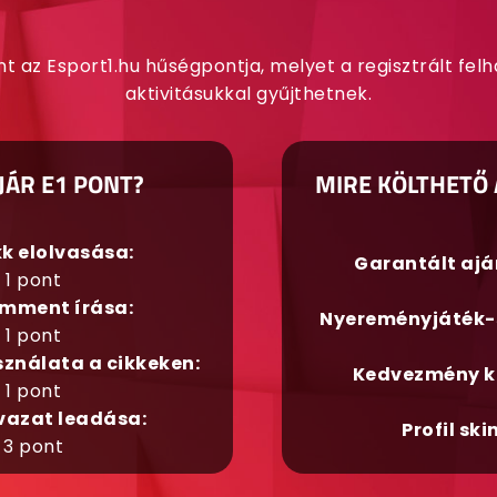
nt az Esport1.hu hűségpontja, melyet a regisztrált fel
aktivitásukkal gyűjthetnek.
JÁR E1 PONT?
MIRE KÖLTHETŐ 
kk elolvasása:
Garantált aj
1 pont
mment írása:
Nyereményjáték-
1 pont
sználata a cikkeken:
Kedvezmény k
1 pont
vazat leadása:
Profil ski
3 pont