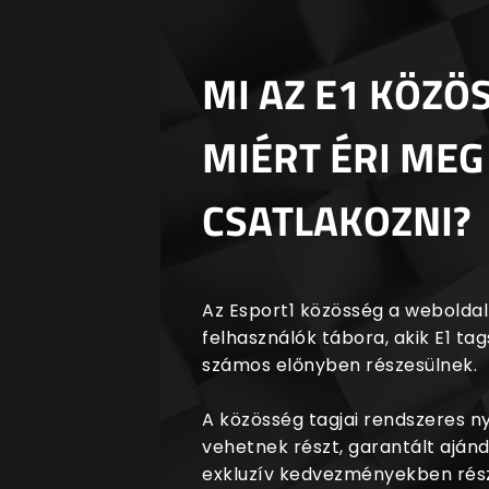
MI AZ E1 KÖZÖ
MIÉRT ÉRI MEG
CSATLAKOZNI?
Az Esport1 közösség a weboldalr
felhasználók tábora, akik E1 t
számos előnyben részesülnek.
A közösség tagjai rendszeres 
vehetnek részt, garantált aján
exkluzív kedvezményekben rész