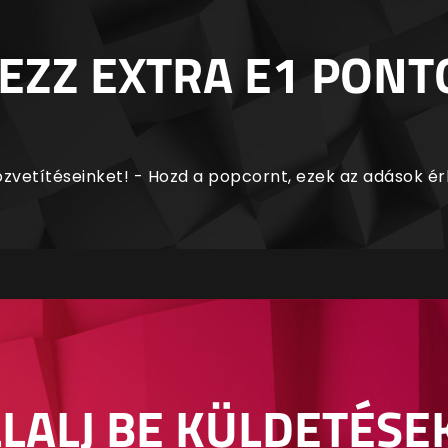
EZZ EXTRA E1 PONT
zvetítéseinket! - Hozd a popcornt, ezek az adások é
LALJ BE KÜLDETÉSE