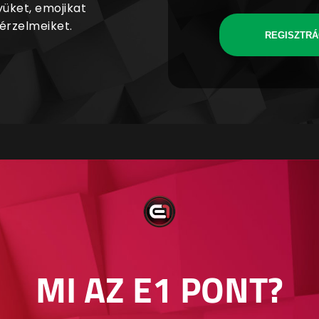
yüket, emojikat
 érzelmeiket.
REGISZTRÁ
MI AZ E1 PONT?