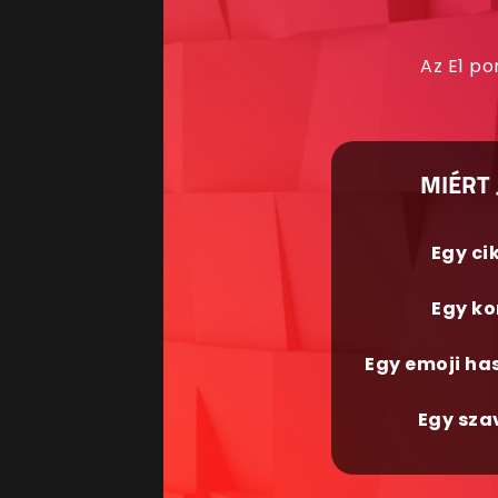
Az E1 po
MIÉRT 
Egy ci
Egy ko
Egy emoji ha
Egy sza