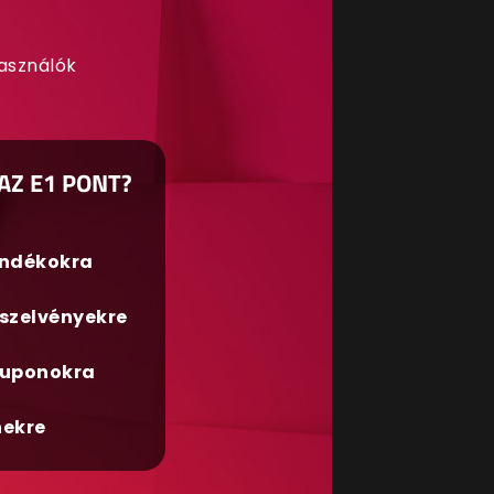
használók
AZ E1 PONT?
ándékokra
szelvényekre
uponokra
nekre