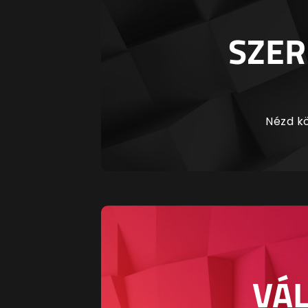
SZER
Nézd kö
VÁL