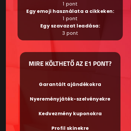
1 pont
Egy emoji használata a cikkeken:
1 pont
Egy szavazat leadása:
3 pont
MIRE KÖLTHETŐ AZ E1 PONT?
Garantált ajándékokra
Nyereményjáték-szelvényekre
Kedvezmény kuponokra
Profil skinekre