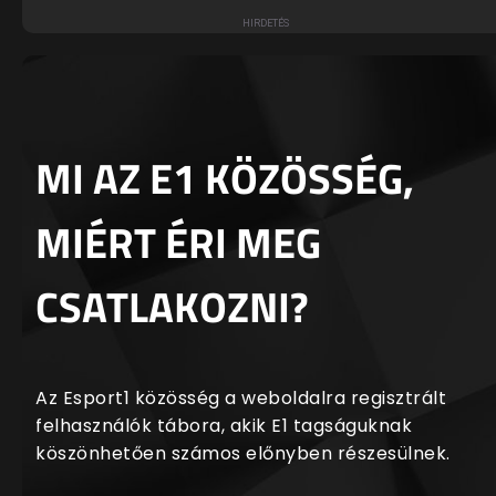
MI AZ E1 KÖZÖSSÉG,
MIÉRT ÉRI MEG
CSATLAKOZNI?
Az Esport1 közösség a weboldalra regisztrált
felhasználók tábora, akik E1 tagságuknak
köszönhetően számos előnyben részesülnek.