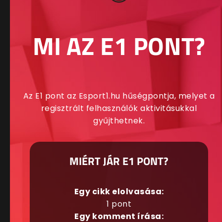
MI AZ E1 PONT?
Az E1 pont az Esport1.hu hűségpontja, melyet a
regisztrált felhasználók aktivitásukkal
gyűjthetnek.
MIÉRT JÁR E1 PONT?
Egy cikk elolvasása:
1 pont
Egy komment írása: