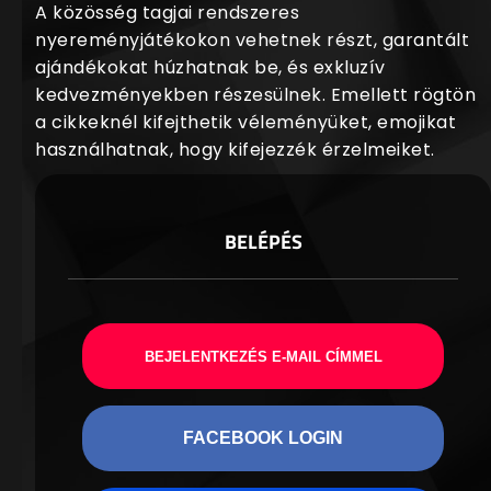
A közösség tagjai rendszeres
nyereményjátékokon vehetnek részt, garantált
ajándékokat húzhatnak be, és exkluzív
kedvezményekben részesülnek. Emellett rögtön
a cikkeknél kifejthetik véleményüket, emojikat
használhatnak, hogy kifejezzék érzelmeiket.
BELÉPÉS
BEJELENTKEZÉS E-MAIL CÍMMEL
FACEBOOK LOGIN