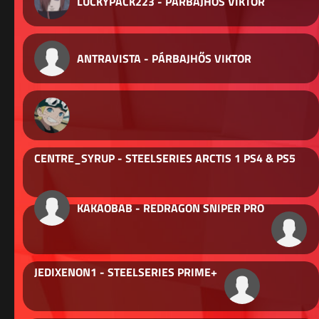
LUCKYPACK223 - PÁRBAJHŐS VIKTOR
ANTRAVISTA - PÁRBAJHŐS VIKTOR
CENTRE_SYRUP - STEELSERIES ARCTIS 1 PS4 & PS5
KAKAOBAB - REDRAGON SNIPER PRO
JEDIXENON1 - STEELSERIES PRIME+