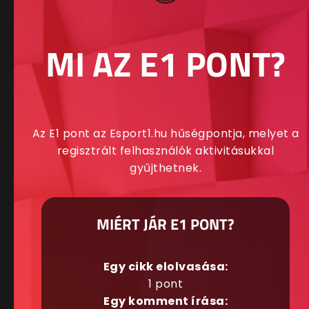
MI AZ E1 PONT?
Az E1 pont az Esport1.hu hűségpontja, melyet a
regisztrált felhasználók aktivitásukkal
gyűjthetnek.
MIÉRT JÁR E1 PONT?
Egy cikk elolvasása:
1 pont
Egy komment írása: