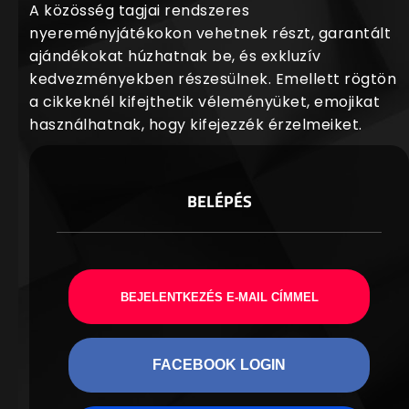
A közösség tagjai rendszeres
nyereményjátékokon vehetnek részt, garantált
ajándékokat húzhatnak be, és exkluzív
kedvezményekben részesülnek. Emellett rögtön
a cikkeknél kifejthetik véleményüket, emojikat
használhatnak, hogy kifejezzék érzelmeiket.
BELÉPÉS
BEJELENTKEZÉS E-MAIL CÍMMEL
FACEBOOK LOGIN