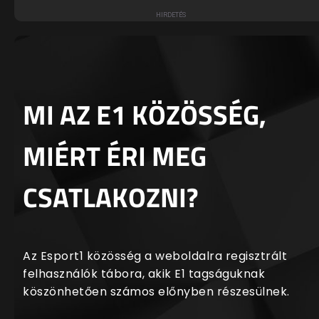
MI AZ E1 KÖZÖSSÉG,
MIÉRT ÉRI MEG
CSATLAKOZNI?
Az Esport1 közösség a weboldalra regisztrált
felhasználók tábora, akik E1 tagságuknak
köszönhetően számos előnyben részesülnek.