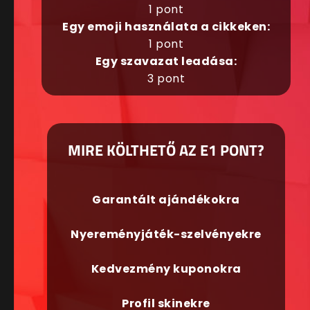
1 pont
Egy emoji használata a cikkeken:
1 pont
Egy szavazat leadása:
3 pont
MIRE KÖLTHETŐ AZ E1 PONT?
Garantált ajándékokra
Nyereményjáték-szelvényekre
Kedvezmény kuponokra
Profil skinekre