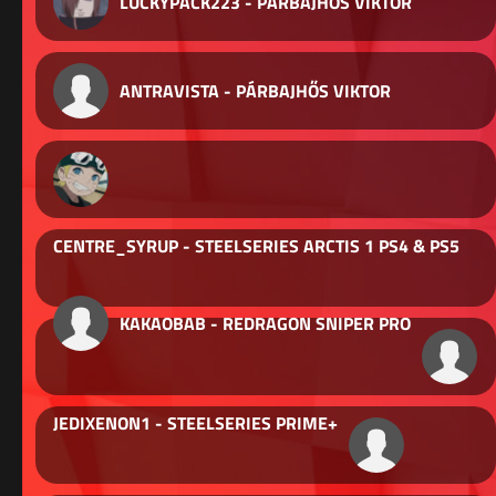
LUCKYPACK223 - PÁRBAJHŐS VIKTOR
ANTRAVISTA - PÁRBAJHŐS VIKTOR
CENTRE_SYRUP - STEELSERIES ARCTIS 1 PS4 & PS5
KAKAOBAB - REDRAGON SNIPER PRO
JEDIXENON1 - STEELSERIES PRIME+