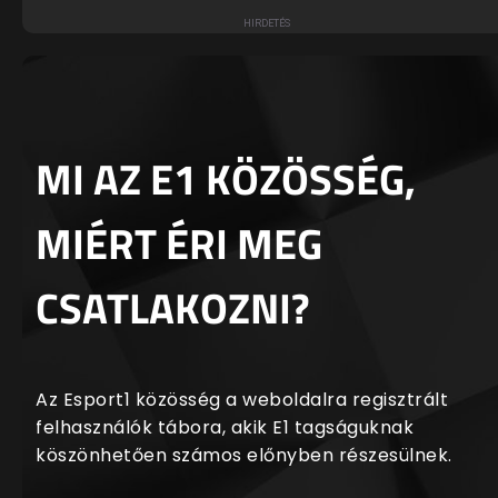
MI AZ E1 KÖZÖSSÉG,
MIÉRT ÉRI MEG
CSATLAKOZNI?
Az Esport1 közösség a weboldalra regisztrált
felhasználók tábora, akik E1 tagságuknak
köszönhetően számos előnyben részesülnek.