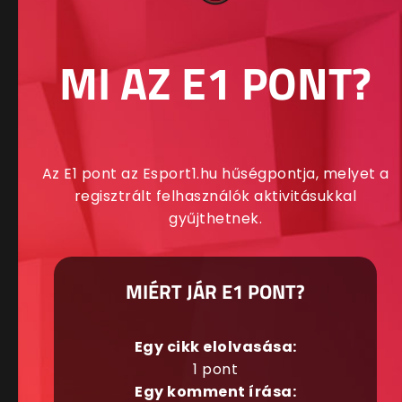
MI AZ E1 PONT?
Az E1 pont az Esport1.hu hűségpontja, melyet a
regisztrált felhasználók aktivitásukkal
gyűjthetnek.
MIÉRT JÁR E1 PONT?
Egy cikk elolvasása:
1 pont
Egy komment írása: