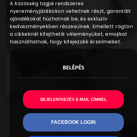
A közösség tagjai rendszeres
nyereményjátékokon vehetnek részt, garantált
ajándékokat húzhatnak be, és exkluzív
kedvezményekben részesülnek. Emellett rögtön
a cikkeknél kifejthetik véleményüket, emojikat
használhatnak, hogy kifejezzék érzelmeiket.
BELÉPÉS
BEJELENTKEZÉS E-MAIL CÍMMEL
FACEBOOK LOGIN