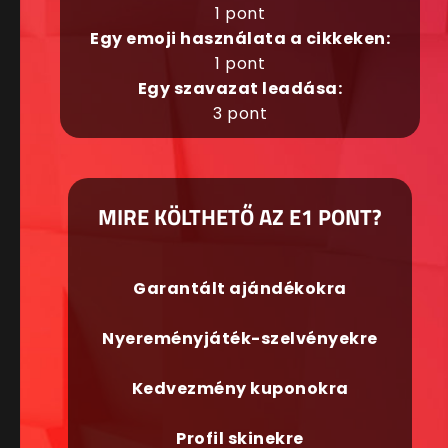
1 pont
Egy emoji használata a cikkeken:
1 pont
Egy szavazat leadása:
3 pont
MIRE KÖLTHETŐ AZ E1 PONT?
Garantált ajándékokra
Nyereményjáték-szelvényekre
Kedvezmény kuponokra
Profil skinekre