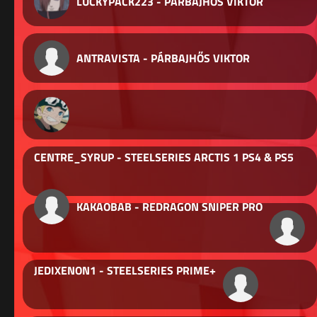
LUCKYPACK223 - PÁRBAJHŐS VIKTOR
ANTRAVISTA - PÁRBAJHŐS VIKTOR
CENTRE_SYRUP - STEELSERIES ARCTIS 1 PS4 & PS5
KAKAOBAB - REDRAGON SNIPER PRO
JEDIXENON1 - STEELSERIES PRIME+