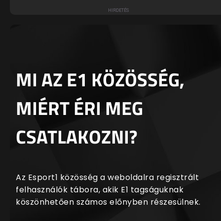
MI AZ E1 KÖZÖSSÉG,
MIÉRT ÉRI MEG
CSATLAKOZNI?
Az Esport1 közösség a weboldalra regisztrált
felhasználók tábora, akik E1 tagságuknak
köszönhetően számos előnyben részesülnek.