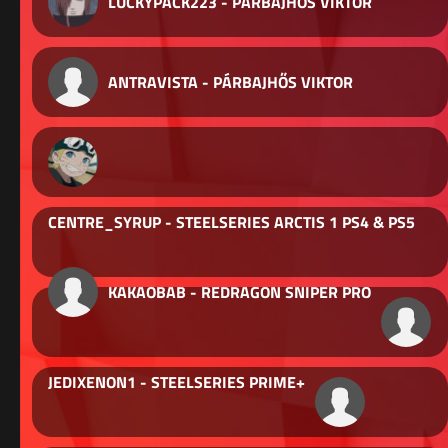
LUCKYPACK223 - PÁRBAJHŐS VIKTOR
ANTRAVISTA - PÁRBAJHŐS VIKTOR
CENTRE_SYRUP - STEELSERIES ARCTIS 1 PS4 & PS5
KAKAOBAB - REDRAGON SNIPER PRO
JEDIXENON1 - STEELSERIES PRIME+