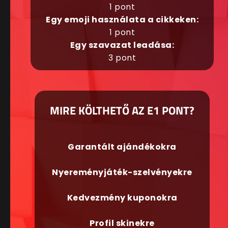
1 pont
Egy emoji használata a cikkeken:
1 pont
Egy szavazat leadása:
3 pont
MIRE KÖLTHETŐ AZ E1 PONT?
Garantált ajándékokra
Nyereményjáték-szelvényekre
Kedvezmény kuponokra
Profil skinekre