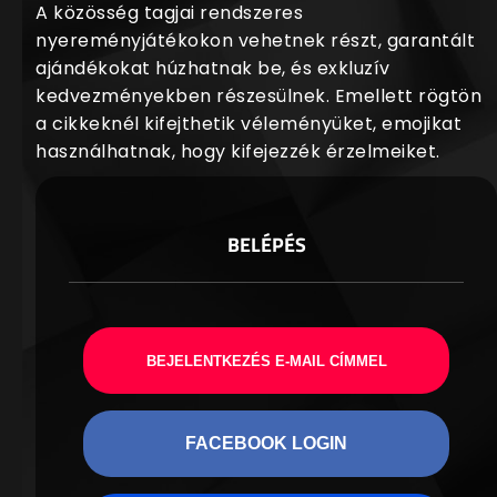
A közösség tagjai rendszeres
nyereményjátékokon vehetnek részt, garantált
ajándékokat húzhatnak be, és exkluzív
kedvezményekben részesülnek. Emellett rögtön
a cikkeknél kifejthetik véleményüket, emojikat
használhatnak, hogy kifejezzék érzelmeiket.
BELÉPÉS
BEJELENTKEZÉS E-MAIL CÍMMEL
FACEBOOK LOGIN