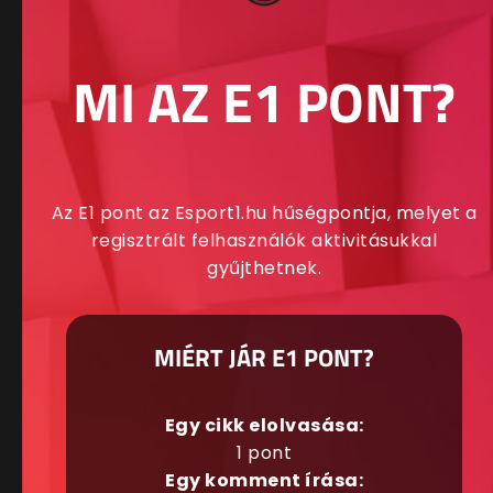
MI AZ E1 PONT?
Az E1 pont az Esport1.hu hűségpontja, melyet a
regisztrált felhasználók aktivitásukkal
gyűjthetnek.
MIÉRT JÁR E1 PONT?
Egy cikk elolvasása:
1 pont
Egy komment írása: