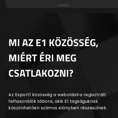
MI AZ E1 KÖZÖSSÉG,
MIÉRT ÉRI MEG
CSATLAKOZNI?
Az Esport1 közösség a weboldalra regisztrált
felhasználók tábora, akik E1 tagságuknak
köszönhetően számos előnyben részesülnek.