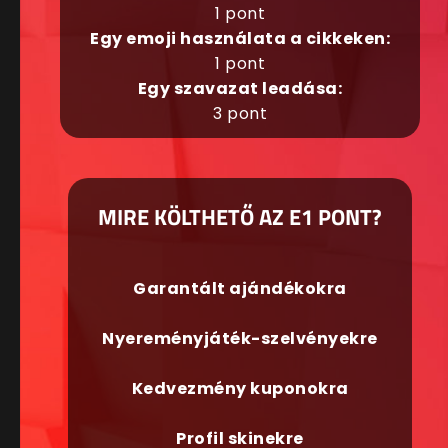
1 pont
Egy emoji használata a cikkeken:
1 pont
Egy szavazat leadása:
3 pont
MIRE KÖLTHETŐ AZ E1 PONT?
Garantált ajándékokra
Nyereményjáték-szelvényekre
Kedvezmény kuponokra
Profil skinekre