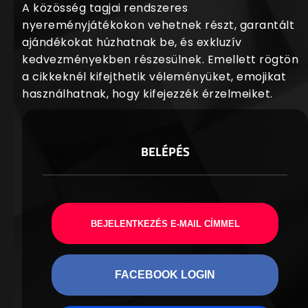
A közösség tagjai rendszeres
nyereményjátékokon vehetnek részt, garantált
ajándékokat húzhatnak be, és exkluzív
kedvezményekben részesülnek. Emellett rögtön
a cikkeknél kifejthetik véleményüket, emojikat
használhatnak, hogy kifejezzék érzelmeiket.
BELÉPÉS
BEJELENTKEZÉS E-MAIL CÍMMEL
FACEBOOK LOGIN