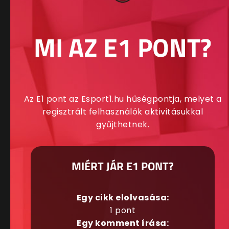
MI AZ E1 PONT?
Az E1 pont az Esport1.hu hűségpontja, melyet a
regisztrált felhasználók aktivitásukkal
gyűjthetnek.
MIÉRT JÁR E1 PONT?
Egy cikk elolvasása:
1 pont
Egy komment írása: