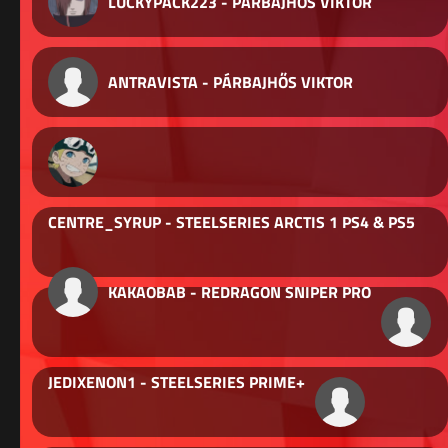
LUCKYPACK223 - PÁRBAJHŐS VIKTOR
ANTRAVISTA - PÁRBAJHŐS VIKTOR
CENTRE_SYRUP - STEELSERIES ARCTIS 1 PS4 & PS5
KAKAOBAB - REDRAGON SNIPER PRO
JEDIXENON1 - STEELSERIES PRIME+