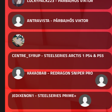
LUCKYPACK223 - PÁRBAJHŐS VIKTOR
ANTRAVISTA - PÁRBAJHŐS VIKTOR
CENTRE_SYRUP - STEELSERIES ARCTIS 1 PS4 & PS5
KAKAOBAB - REDRAGON SNIPER PRO
JEDIXENON1 - STEELSERIES PRIME+