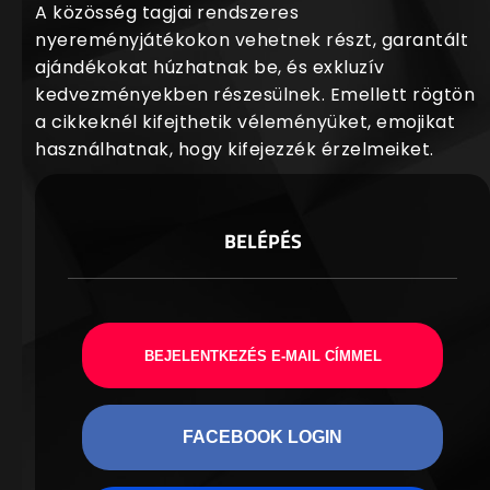
A közösség tagjai rendszeres
nyereményjátékokon vehetnek részt, garantált
ajándékokat húzhatnak be, és exkluzív
kedvezményekben részesülnek. Emellett rögtön
a cikkeknél kifejthetik véleményüket, emojikat
használhatnak, hogy kifejezzék érzelmeiket.
BELÉPÉS
BEJELENTKEZÉS E-MAIL CÍMMEL
FACEBOOK LOGIN