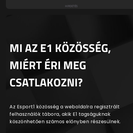
MI AZ E1 KÖZÖSSÉG,
MIÉRT ÉRI MEG
CSATLAKOZNI?
Az Esport1 közösség a weboldalra regisztrált
felhasználók tábora, akik E1 tagságuknak
köszönhetően számos előnyben részesülnek.