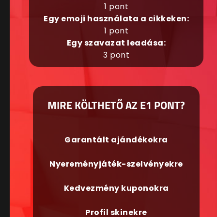
1 pont
Egy emoji használata a cikkeken:
1 pont
Egy szavazat leadása:
3 pont
MIRE KÖLTHETŐ AZ E1 PONT?
Garantált ajándékokra
Nyereményjáték-szelvényekre
Kedvezmény kuponokra
Profil skinekre