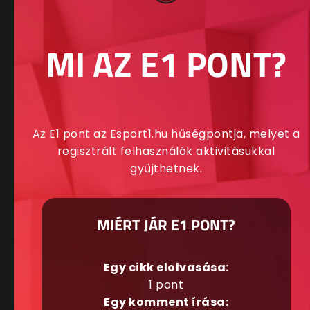
MI AZ E1 PONT?
Az E1 pont az Esport1.hu hűségpontja, melyet a
regisztrált felhasználók aktivitásukkal
gyűjthetnek.
MIÉRT JÁR E1 PONT?
Egy cikk elolvasása:
1 pont
Egy komment írása: