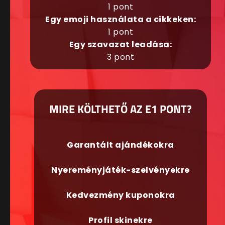
1 pont
Egy emoji használata a cikkeken:
1 pont
Egy szavazat leadása:
3 pont
MIRE KÖLTHETŐ AZ E1 PONT?
Garantált ajándékokra
Nyereményjáték-szelvényekre
Kedvezmény kuponokra
Profil skinekre