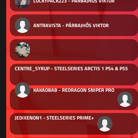
LUCKYPACK223 - PÁRBAJHŐS VIKTOR
ANTRAVISTA - PÁRBAJHŐS VIKTOR
CENTRE_SYRUP - STEELSERIES ARCTIS 1 PS4 & PS5
KAKAOBAB - REDRAGON SNIPER PRO
JEDIXENON1 - STEELSERIES PRIME+