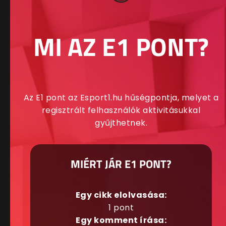
MI AZ E1 PONT?
Az E1 pont az Esport1.hu hűségpontja, melyet a
regisztrált felhasználók aktivitásukkal
gyűjthetnek.
MIÉRT JÁR E1 PONT?
Egy cikk elolvasása:
1 pont
Egy komment írása: