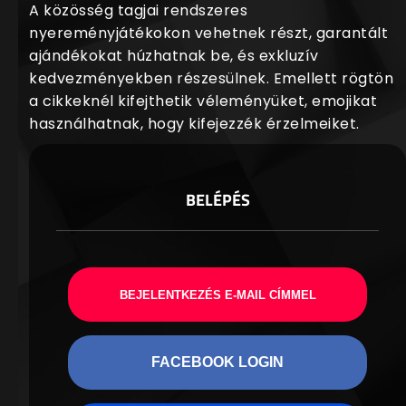
A közösség tagjai rendszeres
nyereményjátékokon vehetnek részt, garantált
ajándékokat húzhatnak be, és exkluzív
kedvezményekben részesülnek. Emellett rögtön
a cikkeknél kifejthetik véleményüket, emojikat
használhatnak, hogy kifejezzék érzelmeiket.
BELÉPÉS
BEJELENTKEZÉS E-MAIL CÍMMEL
FACEBOOK LOGIN