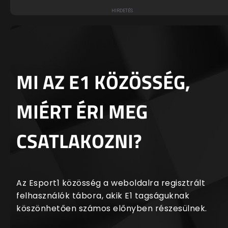
MI AZ E1 KÖZÖSSÉG,
MIÉRT ÉRI MEG
CSATLAKOZNI?
Az Esport1 közösség a weboldalra regisztrált
felhasználók tábora, akik E1 tagságuknak
köszönhetően számos előnyben részesülnek.