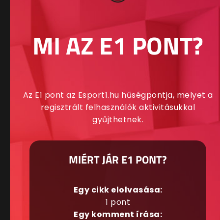
MI AZ E1 PONT?
Az E1 pont az Esport1.hu hűségpontja, melyet a
regisztrált felhasználók aktivitásukkal
gyűjthetnek.
MIÉRT JÁR E1 PONT?
Egy cikk elolvasása:
1 pont
Egy komment írása: