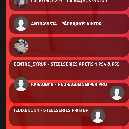
LUCKYPACK223 - PÁRBAJHŐS VIKTOR
ANTRAVISTA - PÁRBAJHŐS VIKTOR
CENTRE_SYRUP - STEELSERIES ARCTIS 1 PS4 & PS5
KAKAOBAB - REDRAGON SNIPER PRO
JEDIXENON1 - STEELSERIES PRIME+