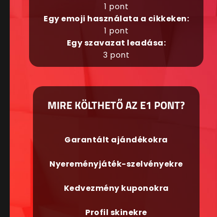
1 pont
Egy emoji használata a cikkeken:
1 pont
Egy szavazat leadása:
3 pont
MIRE KÖLTHETŐ AZ E1 PONT?
Garantált ajándékokra
Nyereményjáték-szelvényekre
Kedvezmény kuponokra
Profil skinekre