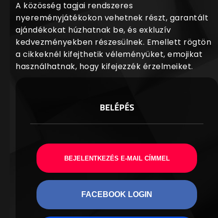
A közösség tagjai rendszeres
nyereményjátékokon vehetnek részt, garantált
ajándékokat húzhatnak be, és exkluzív
kedvezményekben részesülnek. Emellett rögtön
a cikkeknél kifejthetik véleményüket, emojikat
használhatnak, hogy kifejezzék érzelmeiket.
BELÉPÉS
BEJELENTKEZÉS E-MAIL CÍMMEL
FACEBOOK LOGIN