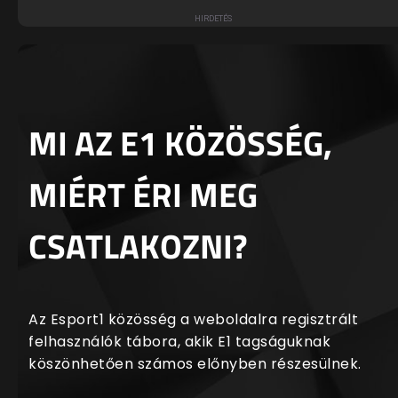
MI AZ E1 KÖZÖSSÉG,
MIÉRT ÉRI MEG
CSATLAKOZNI?
Az Esport1 közösség a weboldalra regisztrált
felhasználók tábora, akik E1 tagságuknak
köszönhetően számos előnyben részesülnek.