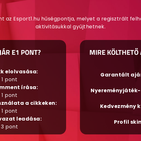
nt az Esport1.hu hűségpontja, melyet a regisztrált fel
aktivitásukkal gyűjthetnek.
JÁR E1 PONT?
MIRE KÖLTHETŐ 
kk elolvasása:
Garantált aj
1 pont
mment írása:
Nyereményjáték-
1 pont
sználata a cikkeken:
Kedvezmény k
1 pont
vazat leadása:
Profil ski
3 pont