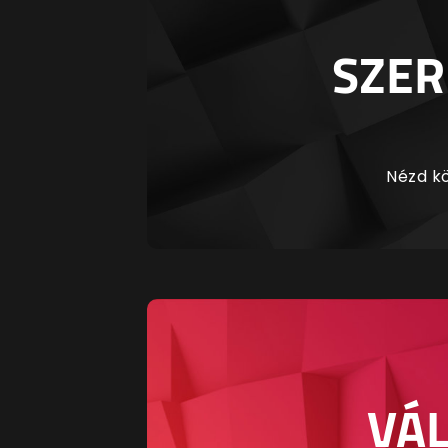
SZER
Nézd kö
VÁL