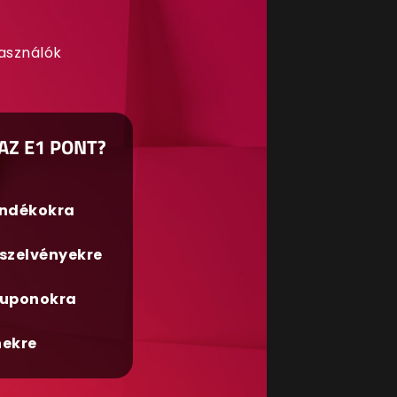
használók
AZ E1 PONT?
ándékokra
szelvényekre
uponokra
nekre