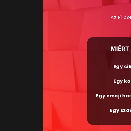
Az E1 po
MIÉRT 
Egy ci
Egy ko
Egy emoji ha
Egy sza