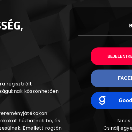
SSÉG,
BEJELENTKE
FACE
a regisztrált
agságuknak köszönhetően
nyereményjátékokon
dékokat húzhatnak be, és
Nincs
esülnek. Emellett rögtön
Csinálj egye