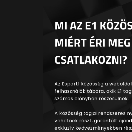
MI AZ E1 KÖZÖ
MIÉRT ÉRI MEG
CSATLAKOZNI?
Az Esport1 közösség a weboldalr
felhasználók tábora, akik E1 t
számos előnyben részesülnek.
A közösség tagjai rendszeres 
vehetnek részt, garantált aján
exkluzív kedvezményekben rész