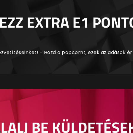
EZZ EXTRA E1 PONT
zvetítéseinket! - Hozd a popcornt, ezek az adások é
LALJ BE KÜLDETÉSE