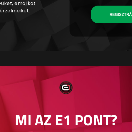
yüket, emojikat
 érzelmeiket.
REGISZTRÁ
MI AZ E1 PONT?