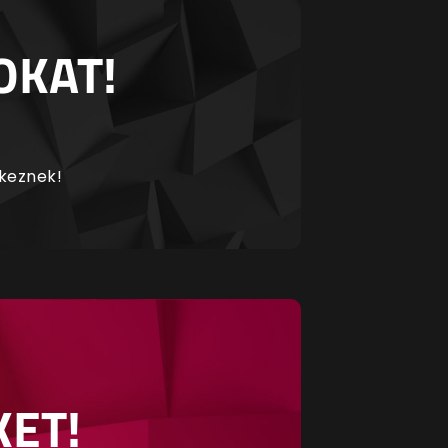
OKAT!
rkeznek!
KET!