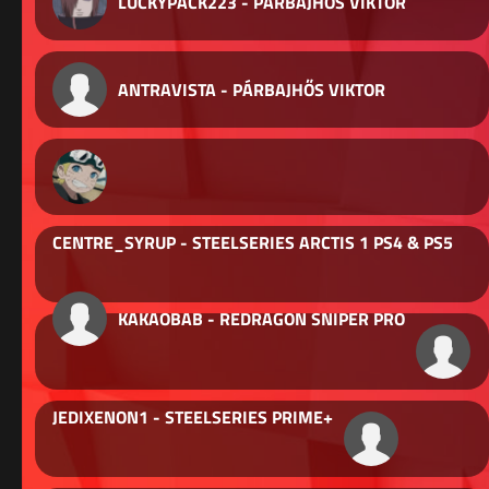
LUCKYPACK223 - PÁRBAJHŐS VIKTOR
ANTRAVISTA - PÁRBAJHŐS VIKTOR
CENTRE_SYRUP - STEELSERIES ARCTIS 1 PS4 & PS5
KAKAOBAB - REDRAGON SNIPER PRO
JEDIXENON1 - STEELSERIES PRIME+