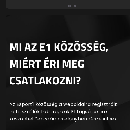
MI AZ E1 KÖZÖSSÉG,
MIÉRT ÉRI MEG
CSATLAKOZNI?
Az Esport1 közösség a weboldalra regisztrált
felhasználók tábora, akik E1 tagságuknak
köszönhetően számos előnyben részesülnek.