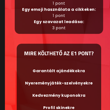
1 pont
Egy emoji használata a cikkeken:
1 pont
Egy szavazat leadása:
3 pont
MIRE KÖLTHETŐ AZ E1 PONT?
Garantált ajándékokra
Nyereményjáték-szelvényekre
Kedvezmény kuponokra
Profil skinekre