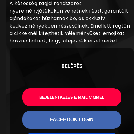
A közösség tagjai rendszeres
nyereményjátékokon vehetnek részt, garantált
ajándékokat húzhatnak be, és exkluzív
kedvezményekben részesülnek. Emellett rögtön
a cikkeknél kifejthetik véleményüket, emojikat
használhatnak, hogy kifejezzék érzelmeiket.
BELÉPÉS
BEJELENTKEZÉS E-MAIL CÍMMEL
FACEBOOK LOGIN