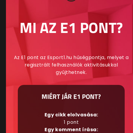
MI AZ E1 PONT?
Az E1 pont az Esport1.hu hűségpontja, melyet a
regisztrált felhasználók aktivitásukkal
gyűjthetnek.
MIÉRT JÁR E1 PONT?
Egy cikk elolvasása:
1 pont
Egy komment írása: