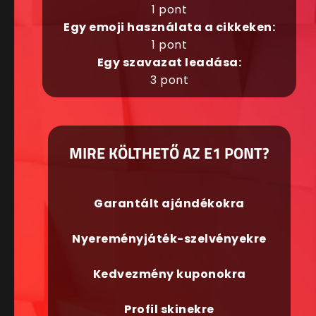
1 pont
Egy emoji használata a cikkeken:
1 pont
Egy szavazat leadása:
3 pont
MIRE KÖLTHETŐ AZ E1 PONT?
Garantált ajándékokra
Nyereményjáték-szelvényekre
Kedvezmény kuponokra
Profil skinekre