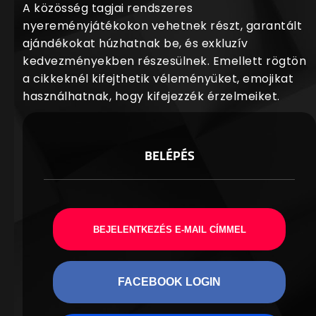
A közösség tagjai rendszeres
nyereményjátékokon vehetnek részt, garantált
ajándékokat húzhatnak be, és exkluzív
kedvezményekben részesülnek. Emellett rögtön
a cikkeknél kifejthetik véleményüket, emojikat
használhatnak, hogy kifejezzék érzelmeiket.
BELÉPÉS
BEJELENTKEZÉS E-MAIL CÍMMEL
FACEBOOK LOGIN