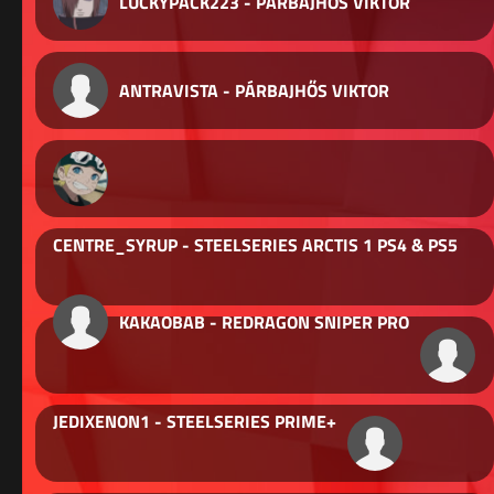
LUCKYPACK223 - PÁRBAJHŐS VIKTOR
ANTRAVISTA - PÁRBAJHŐS VIKTOR
CENTRE_SYRUP - STEELSERIES ARCTIS 1 PS4 & PS5
KAKAOBAB - REDRAGON SNIPER PRO
JEDIXENON1 - STEELSERIES PRIME+