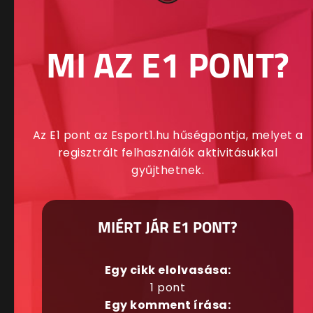
MI AZ E1 PONT?
Az E1 pont az Esport1.hu hűségpontja, melyet a
regisztrált felhasználók aktivitásukkal
gyűjthetnek.
MIÉRT JÁR E1 PONT?
Egy cikk elolvasása:
1 pont
Egy komment írása: