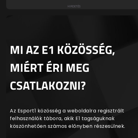
MI AZ E1 KÖZÖSSÉG,
MIÉRT ÉRI MEG
CSATLAKOZNI?
Az Esport1 közösség a weboldalra regisztrált
felhasználók tábora, akik E1 tagságuknak
köszönhetően számos előnyben részesülnek.