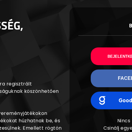
SSÉG,
BEJELENTKE
FACE
a regisztrált
agságuknak köszönhetően
nyereményjátékokon
dékokat húzhatnak be, és
Nincs
esülnek. Emellett rögtön
Csinálj egye