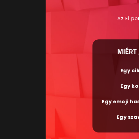
Az E1 po
MIÉRT 
Egy ci
Egy ko
Egy emoji ha
Egy sza