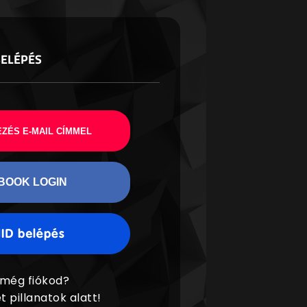
BELÉPÉS
ZÉS E-MAIL CÍMMEL
BOOK LOGIN
 még fiókod?
t pillanatok alatt!