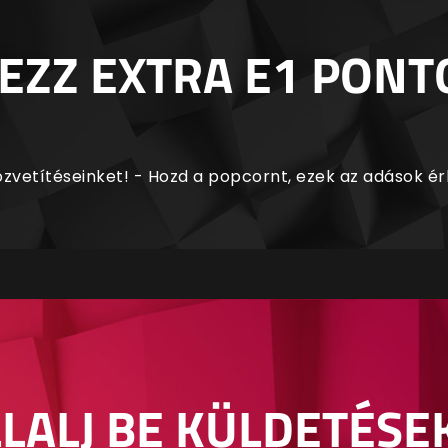
EZZ EXTRA E1 PONT
zvetítéseinket! - Hozd a popcornt, ezek az adások é
LALJ BE KÜLDETÉSE