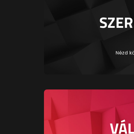
SZER
Nézd kö
VÁL