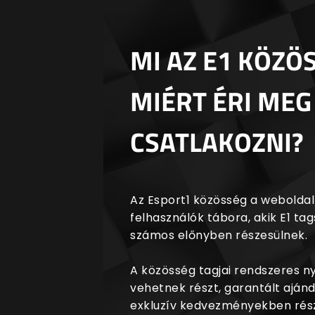
MI AZ E1 KÖZÖ
MIÉRT ÉRI MEG
CSATLAKOZNI?
Az Esport1 közösség a weboldalr
felhasználók tábora, akik E1 t
számos előnyben részesülnek.
A közösség tagjai rendszeres 
vehetnek részt, garantált aján
exkluzív kedvezményekben rész