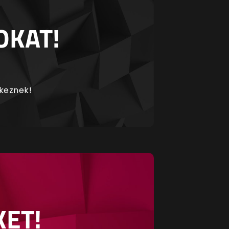
OKAT!
rkeznek!
KET!