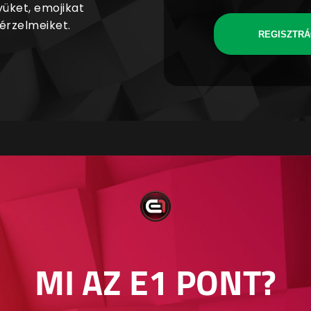
yüket, emojikat
 érzelmeiket.
REGISZTRÁ
MI AZ E1 PONT?