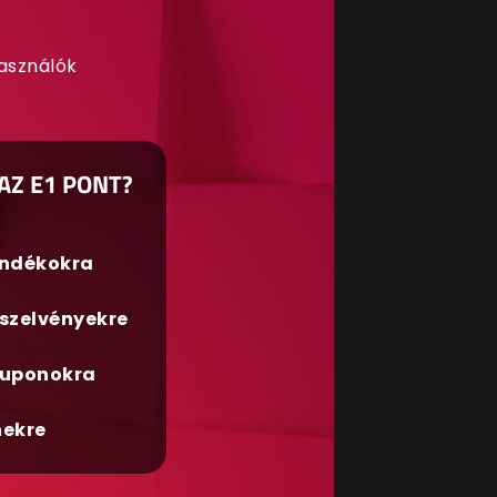
használók
AZ E1 PONT?
ándékokra
szelvényekre
uponokra
nekre