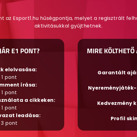
nt az Esport1.hu hűségpontja, melyet a regisztrált fel
aktivitásukkal gyűjthetnek.
JÁR E1 PONT?
MIRE KÖLTHETŐ 
kk elolvasása:
Garantált aj
1 pont
mment írása:
Nyereményjáték-
1 pont
sználata a cikkeken:
Kedvezmény k
1 pont
vazat leadása:
Profil ski
3 pont