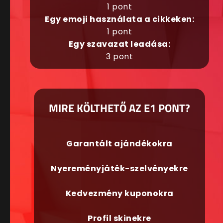
1 pont
Egy emoji használata a cikkeken:
1 pont
Egy szavazat leadása:
3 pont
MIRE KÖLTHETŐ AZ E1 PONT?
Garantált ajándékokra
Nyereményjáték-szelvényekre
Kedvezmény kuponokra
Profil skinekre