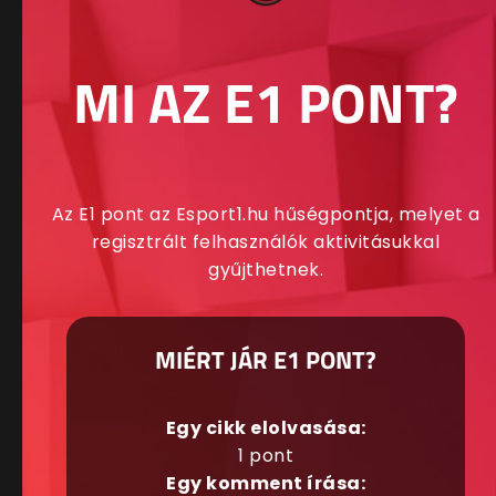
MI AZ E1 PONT?
Az E1 pont az Esport1.hu hűségpontja, melyet a
regisztrált felhasználók aktivitásukkal
gyűjthetnek.
MIÉRT JÁR E1 PONT?
Egy cikk elolvasása:
1 pont
Egy komment írása: