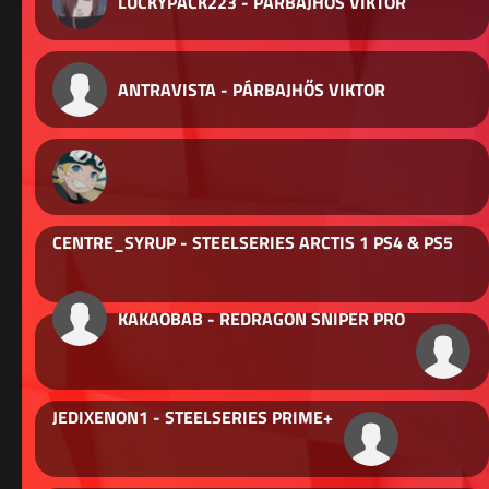
LUCKYPACK223 - PÁRBAJHŐS VIKTOR
ANTRAVISTA - PÁRBAJHŐS VIKTOR
CENTRE_SYRUP - STEELSERIES ARCTIS 1 PS4 & PS5
KAKAOBAB - REDRAGON SNIPER PRO
JEDIXENON1 - STEELSERIES PRIME+