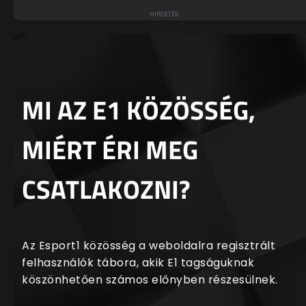
MI AZ E1 KÖZÖSSÉG,
MIÉRT ÉRI MEG
CSATLAKOZNI?
Az Esport1 közösség a weboldalra regisztrált
felhasználók tábora, akik E1 tagságuknak
köszönhetően számos előnyben részesülnek.