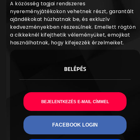
A közösség tagjai rendszeres
nyereményjátékokon vehetnek részt, garantált
ajándékokat húzhatnak be, és exkluzív
kedvezményekben részesülnek. Emellett rögtön
a cikkeknél kifejthetik véleményüket, emojikat
használhatnak, hogy kifejezzék érzelmeiket.
BELÉPÉS
BEJELENTKEZÉS E-MAIL CÍMMEL
FACEBOOK LOGIN