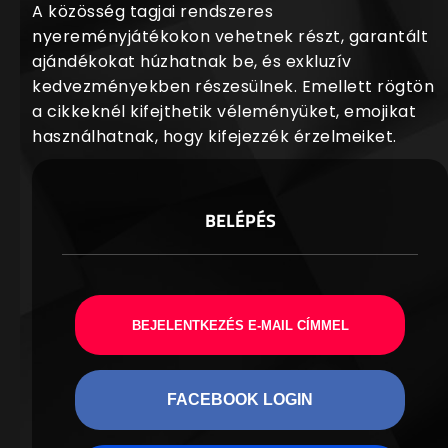
A közösség tagjai rendszeres
nyereményjátékokon vehetnek részt, garantált
ajándékokat húzhatnak be, és exkluzív
kedvezményekben részesülnek. Emellett rögtön
a cikkeknél kifejthetik véleményüket, emojikat
használhatnak, hogy kifejezzék érzelmeiket.
BELÉPÉS
BEJELENTKEZÉS E-MAIL CÍMMEL
FACEBOOK LOGIN