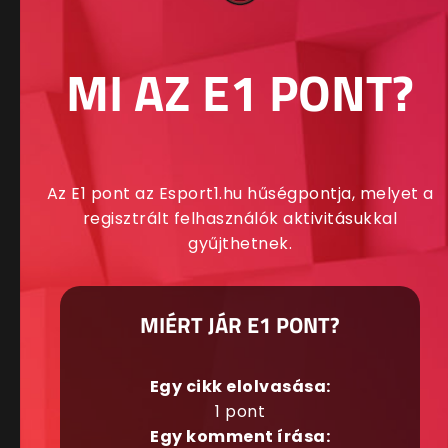
MI AZ E1 PONT?
Az E1 pont az Esport1.hu hűségpontja, melyet a
regisztrált felhasználók aktivitásukkal
gyűjthetnek.
MIÉRT JÁR E1 PONT?
Egy cikk elolvasása:
1 pont
Egy komment írása: