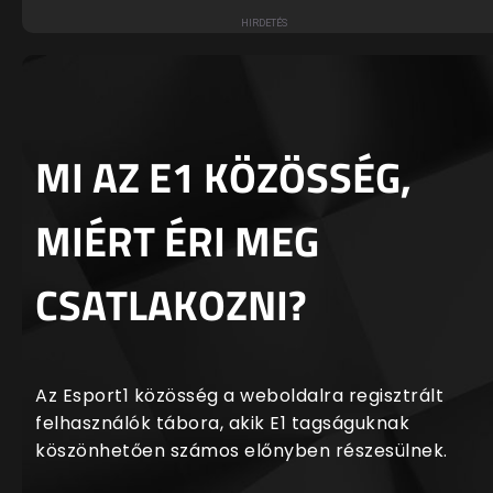
MI AZ E1 KÖZÖSSÉG,
MIÉRT ÉRI MEG
CSATLAKOZNI?
Az Esport1 közösség a weboldalra regisztrált
felhasználók tábora, akik E1 tagságuknak
köszönhetően számos előnyben részesülnek.