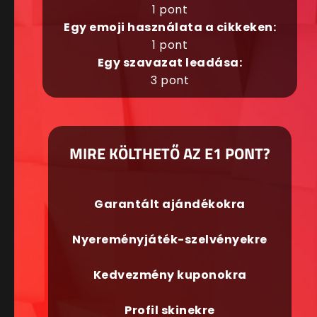
1 pont
Egy emoji használata a cikkeken:
1 pont
Egy szavazat leadása:
3 pont
MIRE KÖLTHETŐ AZ E1 PONT?
Garantált ajándékokra
Nyereményjáték-szelvényekre
Kedvezmény kuponokra
Profil skinekre