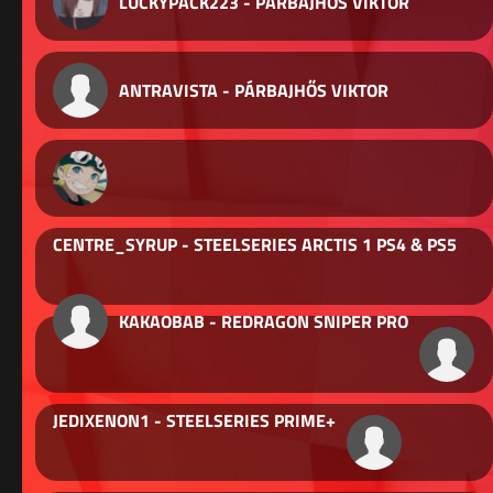
LUCKYPACK223 - PÁRBAJHŐS VIKTOR
ANTRAVISTA - PÁRBAJHŐS VIKTOR
CENTRE_SYRUP - STEELSERIES ARCTIS 1 PS4 & PS5
KAKAOBAB - REDRAGON SNIPER PRO
JEDIXENON1 - STEELSERIES PRIME+