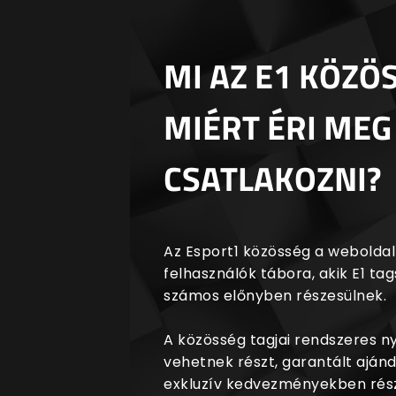
MI AZ E1 KÖZÖ
MIÉRT ÉRI MEG
CSATLAKOZNI?
Az Esport1 közösség a weboldalr
felhasználók tábora, akik E1 t
számos előnyben részesülnek.
A közösség tagjai rendszeres 
vehetnek részt, garantált aján
exkluzív kedvezményekben rész