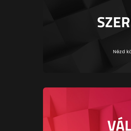
SZER
Nézd kö
VÁL