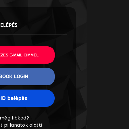
BELÉPÉS
ZÉS E-MAIL CÍMMEL
BOOK LOGIN
 még fiókod?
t pillanatok alatt!