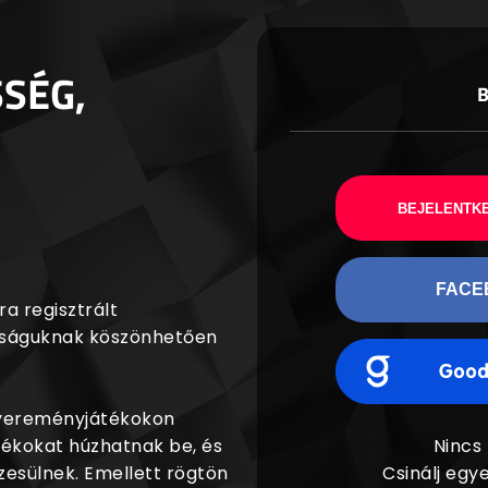
SSÉG,
BEJELENTKE
FACE
a regisztrált
agságuknak köszönhetően
nyereményjátékokon
dékokat húzhatnak be, és
Nincs
esülnek. Emellett rögtön
Csinálj egye