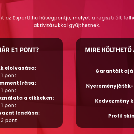
nt az Esport1.hu hűségpontja, melyet a regisztrált fel
aktivitásukkal gyűjthetnek.
JÁR E1 PONT?
MIRE KÖLTHETŐ 
kk elolvasása:
Garantált aj
1 pont
mment írása:
Nyereményjáték-
1 pont
sználata a cikkeken:
Kedvezmény k
1 pont
vazat leadása:
Profil ski
3 pont