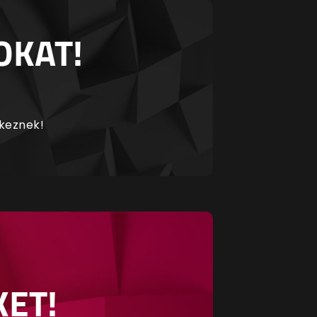
OKAT!
rkeznek!
KET!