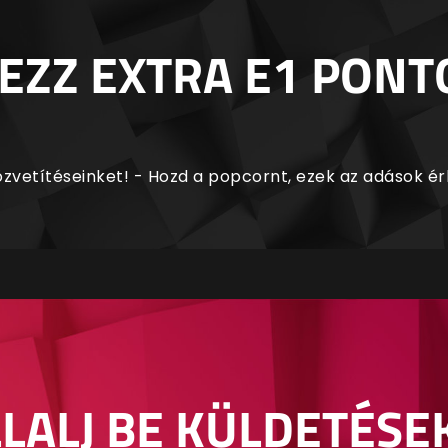
EZZ EXTRA E1 PONT
zvetítéseinket! - Hozd a popcornt, ezek az adások é
LALJ BE KÜLDETÉSE