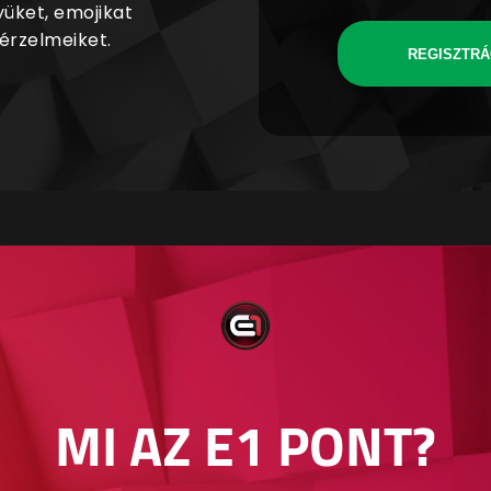
yüket, emojikat
 érzelmeiket.
REGISZTRÁ
MI AZ E1 PONT?