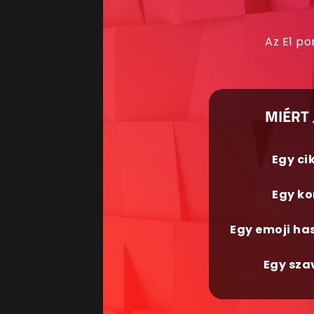
Az E1 po
MIÉRT 
Egy ci
Egy ko
Egy emoji ha
Egy sza