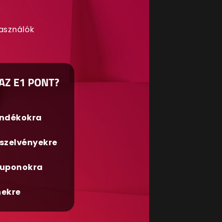
használók
AZ E1 PONT?
ándékokra
szelvényekre
uponokra
nekre