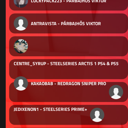
LUCKYPACK223 - PÁRBAJHŐS VIKTOR
ANTRAVISTA - PÁRBAJHŐS VIKTOR
CENTRE_SYRUP - STEELSERIES ARCTIS 1 PS4 & PS5
KAKAOBAB - REDRAGON SNIPER PRO
JEDIXENON1 - STEELSERIES PRIME+