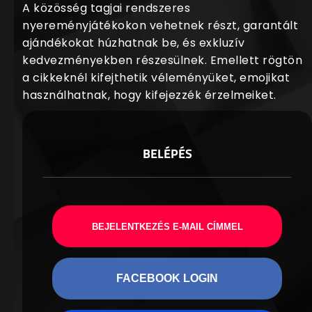
A közösség tagjai rendszeres
nyereményjátékokon vehetnek részt, garantált
ajándékokat húzhatnak be, és exkluzív
kedvezményekben részesülnek. Emellett rögtön
a cikkeknél kifejthetik véleményüket, emojikat
használhatnak, hogy kifejezzék érzelmeiket.
BELÉPÉS
BEJELENTKEZÉS E-MAIL CÍMMEL
FACEBOOK LOGIN