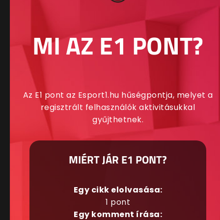
MI AZ E1 PONT?
Az E1 pont az Esport1.hu hűségpontja, melyet a
regisztrált felhasználók aktivitásukkal
gyűjthetnek.
MIÉRT JÁR E1 PONT?
Egy cikk elolvasása:
1 pont
Egy komment írása: