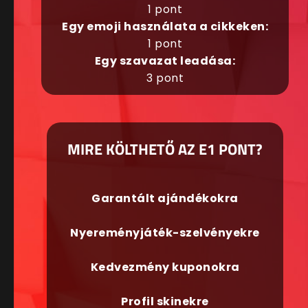
1 pont
Egy emoji használata a cikkeken:
1 pont
Egy szavazat leadása:
3 pont
MIRE KÖLTHETŐ AZ E1 PONT?
Garantált ajándékokra
Nyereményjáték-szelvényekre
Kedvezmény kuponokra
Profil skinekre