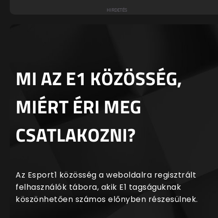
MI AZ E1 KÖZÖSSÉG,
MIÉRT ÉRI MEG
CSATLAKOZNI?
Az Esport1 közösség a weboldalra regisztrált
felhasználók tábora, akik E1 tagságuknak
köszönhetően számos előnyben részesülnek.