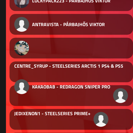
LUCKYPACK223 - PÁRBAJHŐS VIKTOR
ANTRAVISTA - PÁRBAJHŐS VIKTOR
CENTRE_SYRUP - STEELSERIES ARCTIS 1 PS4 & PS5
KAKAOBAB - REDRAGON SNIPER PRO
JEDIXENON1 - STEELSERIES PRIME+