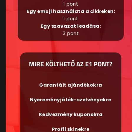
1 pont
Egy emoji használata a cikkeken:
1 pont
Egy szavazat leadása:
3 pont
MIRE KÖLTHETŐ AZ E1 PONT?
Garantált ajándékokra
Nyereményjáték-szelvényekre
Kedvezmény kuponokra
Profil skinekre