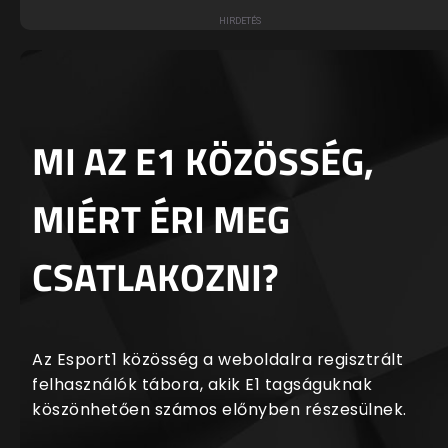
MI AZ E1 KÖZÖSSÉG,
MIÉRT ÉRI MEG
CSATLAKOZNI?
Az Esport1 közösség a weboldalra regisztrált
felhasználók tábora, akik E1 tagságuknak
köszönhetően számos előnyben részesülnek.