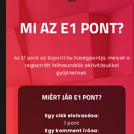
MI AZ E1 PONT?
Az E1 pont az Esport1.hu hűségpontja, melyet a
regisztrált felhasználók aktivitásukkal
gyűjthetnek.
MIÉRT JÁR E1 PONT?
Egy cikk elolvasása:
1 pont
Egy komment írása: