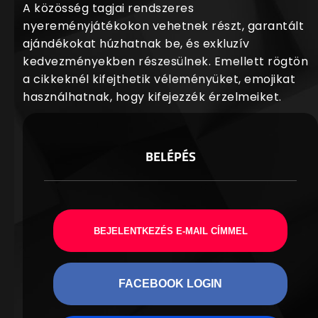
A közösség tagjai rendszeres
nyereményjátékokon vehetnek részt, garantált
ajándékokat húzhatnak be, és exkluzív
kedvezményekben részesülnek. Emellett rögtön
a cikkeknél kifejthetik véleményüket, emojikat
használhatnak, hogy kifejezzék érzelmeiket.
BELÉPÉS
BEJELENTKEZÉS E-MAIL CÍMMEL
FACEBOOK LOGIN