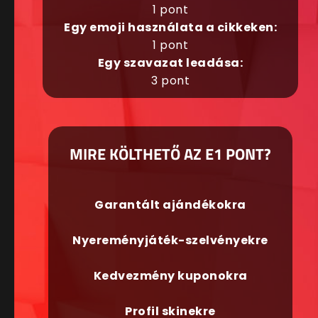
1 pont
Egy emoji használata a cikkeken:
1 pont
Egy szavazat leadása:
3 pont
MIRE KÖLTHETŐ AZ E1 PONT?
Garantált ajándékokra
Nyereményjáték-szelvényekre
Kedvezmény kuponokra
Profil skinekre