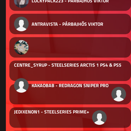
LUCKYPACK223 - PÁRBAJHŐS VIKTOR
ANTRAVISTA - PÁRBAJHŐS VIKTOR
CENTRE_SYRUP - STEELSERIES ARCTIS 1 PS4 & PS5
KAKAOBAB - REDRAGON SNIPER PRO
JEDIXENON1 - STEELSERIES PRIME+