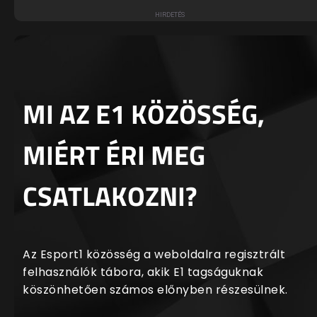
MI AZ E1 KÖZÖSSÉG,
MIÉRT ÉRI MEG
CSATLAKOZNI?
Az Esport1 közösség a weboldalra regisztrált
felhasználók tábora, akik E1 tagságuknak
köszönhetően számos előnyben részesülnek.