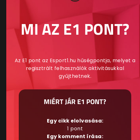
MI AZ E1 PONT?
Az E1 pont az Esport1.hu hűségpontja, melyet a
regisztrált felhasználók aktivitásukkal
gyűjthetnek.
MIÉRT JÁR E1 PONT?
Egy cikk elolvasása:
1 pont
Egy komment írása: