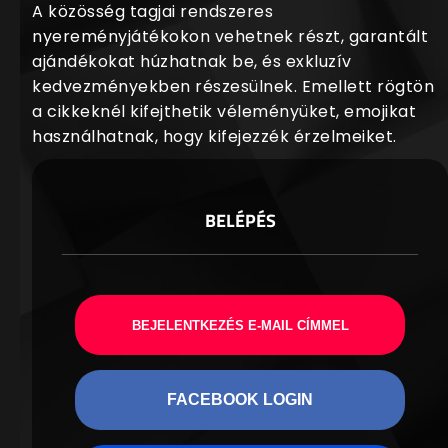
A közösség tagjai rendszeres
nyereményjátékokon vehetnek részt, garantált
ajándékokat húzhatnak be, és exkluzív
kedvezményekben részesülnek. Emellett rögtön
a cikkeknél kifejthetik véleményüket, emojikat
használhatnak, hogy kifejezzék érzelmeiket.
BELÉPÉS
BEJELENTKEZÉS E-MAIL CÍMMEL
FACEBOOK LOGIN