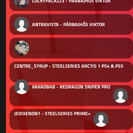
LUCKYPACK223 - PÁRBAJHŐS VIKTOR
ANTRAVISTA - PÁRBAJHŐS VIKTOR
CENTRE_SYRUP - STEELSERIES ARCTIS 1 PS4 & PS5
KAKAOBAB - REDRAGON SNIPER PRO
JEDIXENON1 - STEELSERIES PRIME+