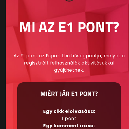
MI AZ E1 PONT?
Az E1 pont az Esport1.hu hűségpontja, melyet a
regisztrált felhasználók aktivitásukkal
gyűjthetnek.
MIÉRT JÁR E1 PONT?
Egy cikk elolvasása:
1 pont
Egy komment írása: