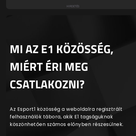
MI AZ E1 KÖZÖSSÉG,
MIÉRT ÉRI MEG
CSATLAKOZNI?
Az Esport1 közösség a weboldalra regisztrált
felhasználók tábora, akik E1 tagságuknak
köszönhetően számos előnyben részesülnek.