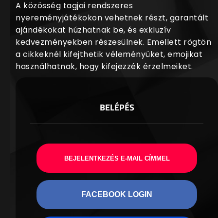
A közösség tagjai rendszeres
nyereményjátékokon vehetnek részt, garantált
ajándékokat húzhatnak be, és exkluzív
kedvezményekben részesülnek. Emellett rögtön
a cikkeknél kifejthetik véleményüket, emojikat
használhatnak, hogy kifejezzék érzelmeiket.
BELÉPÉS
BEJELENTKEZÉS E-MAIL CÍMMEL
FACEBOOK LOGIN