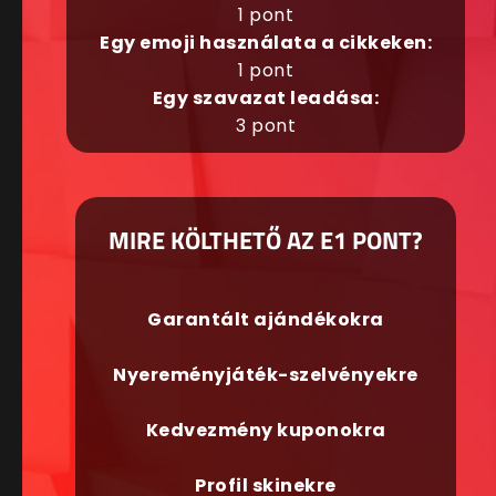
1 pont
Egy emoji használata a cikkeken:
1 pont
Egy szavazat leadása:
3 pont
MIRE KÖLTHETŐ AZ E1 PONT?
Garantált ajándékokra
Nyereményjáték-szelvényekre
Kedvezmény kuponokra
Profil skinekre