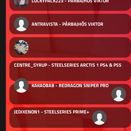
LUCKYPACK223 - PÁRBAJHŐS VIKTOR
ANTRAVISTA - PÁRBAJHŐS VIKTOR
CENTRE_SYRUP - STEELSERIES ARCTIS 1 PS4 & PS5
KAKAOBAB - REDRAGON SNIPER PRO
JEDIXENON1 - STEELSERIES PRIME+