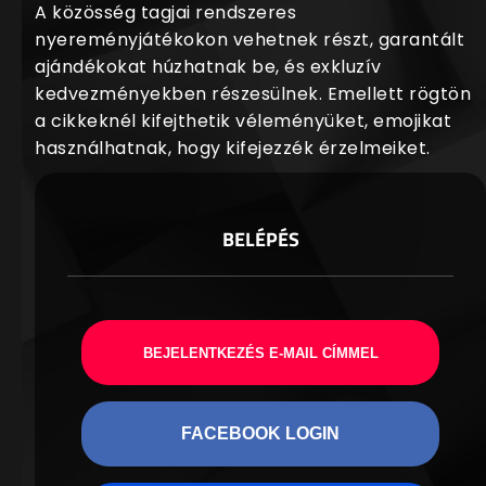
A közösség tagjai rendszeres
nyereményjátékokon vehetnek részt, garantált
ajándékokat húzhatnak be, és exkluzív
kedvezményekben részesülnek. Emellett rögtön
a cikkeknél kifejthetik véleményüket, emojikat
használhatnak, hogy kifejezzék érzelmeiket.
BELÉPÉS
BEJELENTKEZÉS E-MAIL CÍMMEL
FACEBOOK LOGIN