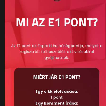
MI AZ E1 PONT?
Az E1 pont az Esport1.hu hűségpontja, melyet a
regisztrált felhasználók aktivitásukkal
gyűjthetnek.
MIÉRT JÁR E1 PONT?
Egy cikk elolvasása:
1 pont
Egy komment írása: