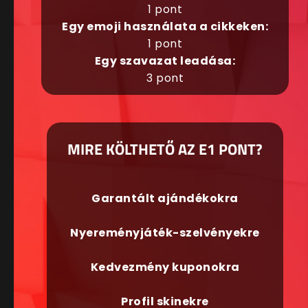
1 pont
Egy emoji használata a cikkeken:
1 pont
Egy szavazat leadása:
3 pont
MIRE KÖLTHETŐ AZ E1 PONT?
Garantált ajándékokra
Nyereményjáték-szelvényekre
Kedvezmény kuponokra
Profil skinekre