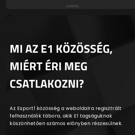
MI AZ E1 KÖZÖSSÉG,
MIÉRT ÉRI MEG
CSATLAKOZNI?
Az Esport1 közösség a weboldalra regisztrált
felhasználók tábora, akik E1 tagságuknak
köszönhetően számos előnyben részesülnek.