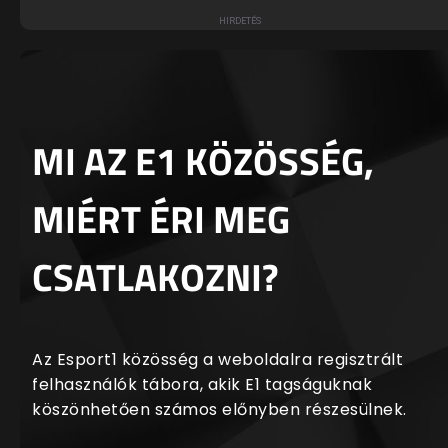
MI AZ E1 KÖZÖSSÉG,
MIÉRT ÉRI MEG
CSATLAKOZNI?
Az Esport1 közösség a weboldalra regisztrált
felhasználók tábora, akik E1 tagságuknak
köszönhetően számos előnyben részesülnek.