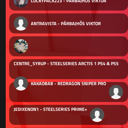
LUCKYPACK223 - PÁRBAJHŐS VIKTOR
ANTRAVISTA - PÁRBAJHŐS VIKTOR
CENTRE_SYRUP - STEELSERIES ARCTIS 1 PS4 & PS5
KAKAOBAB - REDRAGON SNIPER PRO
JEDIXENON1 - STEELSERIES PRIME+