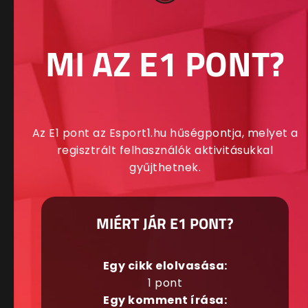
MI AZ E1 PONT?
Az E1 pont az Esport1.hu hűségpontja, melyet a
regisztrált felhasználók aktivitásukkal
gyűjthetnek.
MIÉRT JÁR E1 PONT?
Egy cikk elolvasása:
1 pont
Egy komment írása: