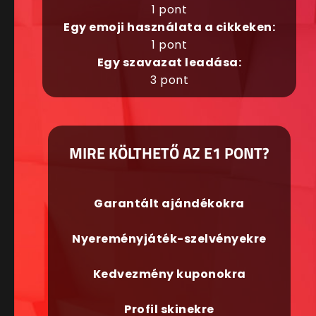
1 pont
Egy emoji használata a cikkeken:
1 pont
Egy szavazat leadása:
3 pont
MIRE KÖLTHETŐ AZ E1 PONT?
Garantált ajándékokra
Nyereményjáték-szelvényekre
Kedvezmény kuponokra
Profil skinekre