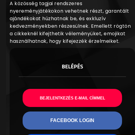
A közösség tagjai rendszeres
nyereményjátékokon vehetnek részt, garantált
ajándékokat húzhatnak be, és exkluzív
kedvezményekben részesülnek. Emellett rögtön
a cikkeknél kifejthetik véleményüket, emojikat
használhatnak, hogy kifejezzék érzelmeiket.
BELÉPÉS
BEJELENTKEZÉS E-MAIL CÍMMEL
FACEBOOK LOGIN