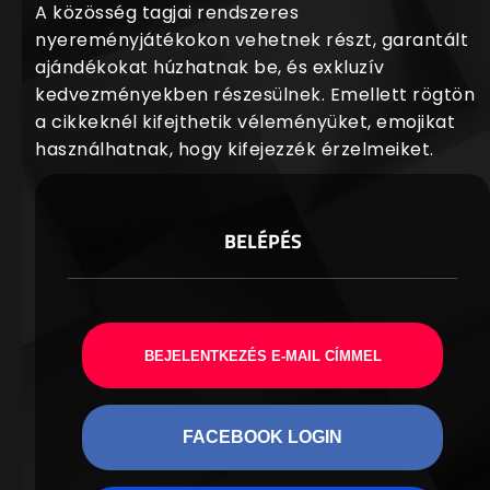
A közösség tagjai rendszeres
nyereményjátékokon vehetnek részt, garantált
ajándékokat húzhatnak be, és exkluzív
kedvezményekben részesülnek. Emellett rögtön
a cikkeknél kifejthetik véleményüket, emojikat
használhatnak, hogy kifejezzék érzelmeiket.
BELÉPÉS
BEJELENTKEZÉS E-MAIL CÍMMEL
FACEBOOK LOGIN