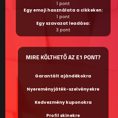
1 pont
Egy emoji használata a cikkeken:
1 pont
Egy szavazat leadása:
3 pont
MIRE KÖLTHETŐ AZ E1 PONT?
Garantált ajándékokra
Nyereményjáték-szelvényekre
Kedvezmény kuponokra
Profil skinekre