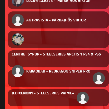
LUCKYPACK223 - PÁRBAJHŐS VIKTOR
ANTRAVISTA - PÁRBAJHŐS VIKTOR
CENTRE_SYRUP - STEELSERIES ARCTIS 1 PS4 & PS5
KAKAOBAB - REDRAGON SNIPER PRO
JEDIXENON1 - STEELSERIES PRIME+