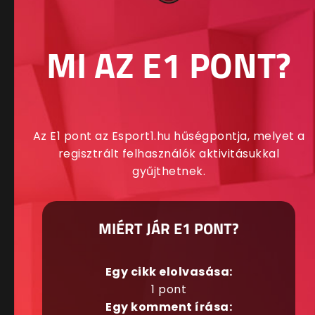
MI AZ E1 PONT?
Az E1 pont az Esport1.hu hűségpontja, melyet a
regisztrált felhasználók aktivitásukkal
gyűjthetnek.
MIÉRT JÁR E1 PONT?
Egy cikk elolvasása:
1 pont
Egy komment írása: