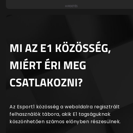
MI AZ E1 KÖZÖSSÉG,
MIÉRT ÉRI MEG
CSATLAKOZNI?
Az Esport1 közösség a weboldalra regisztrált
felhasználók tábora, akik E1 tagságuknak
köszönhetően számos előnyben részesülnek.