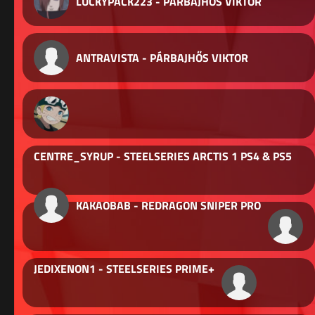
LUCKYPACK223 - PÁRBAJHŐS VIKTOR
ANTRAVISTA - PÁRBAJHŐS VIKTOR
CENTRE_SYRUP - STEELSERIES ARCTIS 1 PS4 & PS5
KAKAOBAB - REDRAGON SNIPER PRO
JEDIXENON1 - STEELSERIES PRIME+