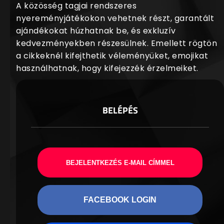
A közösség tagjai rendszeres
nyereményjátékokon vehetnek részt, garantált
ajándékokat húzhatnak be, és exkluzív
kedvezményekben részesülnek. Emellett rögtön
a cikkeknél kifejthetik véleményüket, emojikat
használhatnak, hogy kifejezzék érzelmeiket.
BELÉPÉS
BEJELENTKEZÉS E-MAIL CÍMMEL
FACEBOOK LOGIN