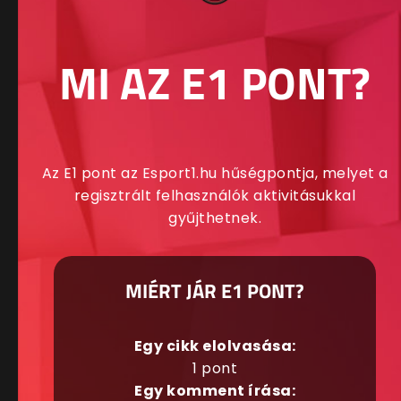
MI AZ E1 PONT?
Az E1 pont az Esport1.hu hűségpontja, melyet a
regisztrált felhasználók aktivitásukkal
gyűjthetnek.
MIÉRT JÁR E1 PONT?
Egy cikk elolvasása:
1 pont
Egy komment írása: