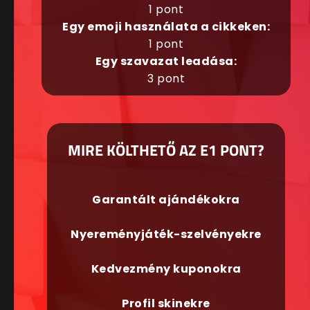
1 pont
Egy emoji használata a cikkeken:
1 pont
Egy szavazat leadása:
3 pont
MIRE KÖLTHETŐ AZ E1 PONT?
Garantált ajándékokra
Nyereményjáték-szelvényekre
Kedvezmény kuponokra
Profil skinekre