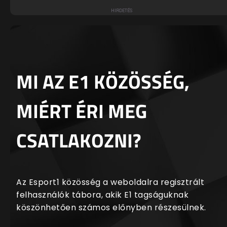
MI AZ E1 KÖZÖSSÉG,
MIÉRT ÉRI MEG
CSATLAKOZNI?
Az Esport1 közösség a weboldalra regisztrált
felhasználók tábora, akik E1 tagságuknak
köszönhetően számos előnyben részesülnek.