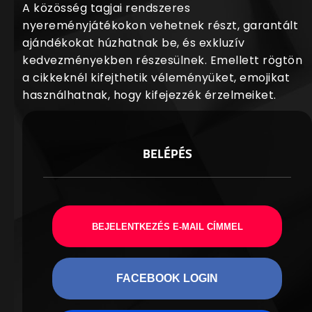
A közösség tagjai rendszeres
nyereményjátékokon vehetnek részt, garantált
ajándékokat húzhatnak be, és exkluzív
kedvezményekben részesülnek. Emellett rögtön
a cikkeknél kifejthetik véleményüket, emojikat
használhatnak, hogy kifejezzék érzelmeiket.
BELÉPÉS
BEJELENTKEZÉS E-MAIL CÍMMEL
FACEBOOK LOGIN