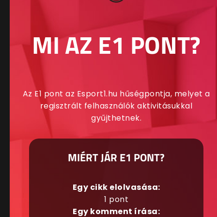
MI AZ E1 PONT?
Az E1 pont az Esport1.hu hűségpontja, melyet a
regisztrált felhasználók aktivitásukkal
gyűjthetnek.
MIÉRT JÁR E1 PONT?
Egy cikk elolvasása:
1 pont
Egy komment írása: