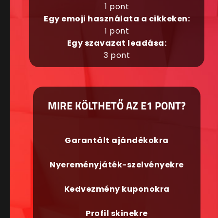
1 pont
Egy emoji használata a cikkeken:
1 pont
Egy szavazat leadása:
3 pont
MIRE KÖLTHETŐ AZ E1 PONT?
Garantált ajándékokra
Nyereményjáték-szelvényekre
Kedvezmény kuponokra
Profil skinekre