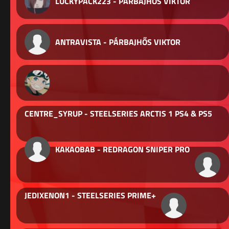
LUCKYPACK223 - PÁRBAJHŐS VIKTOR
ANTRAVISTA - PÁRBAJHŐS VIKTOR
CENTRE_SYRUP - STEELSERIES ARCTIS 1 PS4 & PS5
KAKAOBAB - REDRAGON SNIPER PRO
JEDIXENON1 - STEELSERIES PRIME+