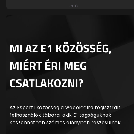
MI AZ E1 KÖZÖSSÉG,
MIÉRT ÉRI MEG
CSATLAKOZNI?
Az Esport1 közösség a weboldalra regisztrált
felhasználók tábora, akik E1 tagságuknak
köszönhetően számos előnyben részesülnek.