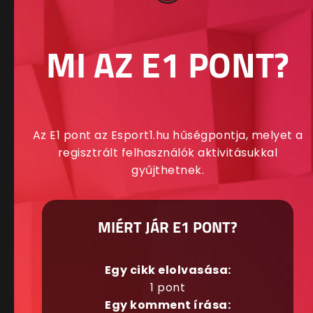
MI AZ E1 PONT?
Az E1 pont az Esport1.hu hűségpontja, melyet a
regisztrált felhasználók aktivitásukkal
gyűjthetnek.
MIÉRT JÁR E1 PONT?
Egy cikk elolvasása:
1 pont
Egy komment írása: