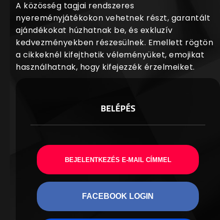
A közösség tagjai rendszeres
nyereményjátékokon vehetnek részt, garantált
ajándékokat húzhatnak be, és exkluzív
kedvezményekben részesülnek. Emellett rögtön
a cikkeknél kifejthetik véleményüket, emojikat
használhatnak, hogy kifejezzék érzelmeiket.
BELÉPÉS
BEJELENTKEZÉS E-MAIL CÍMMEL
FACEBOOK LOGIN