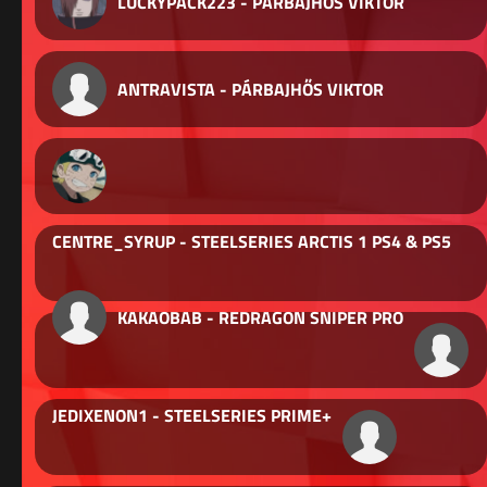
LUCKYPACK223 - PÁRBAJHŐS VIKTOR
ANTRAVISTA - PÁRBAJHŐS VIKTOR
CENTRE_SYRUP - STEELSERIES ARCTIS 1 PS4 & PS5
KAKAOBAB - REDRAGON SNIPER PRO
JEDIXENON1 - STEELSERIES PRIME+