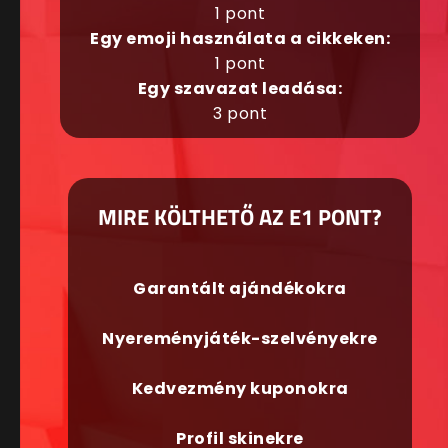
1 pont
Egy emoji használata a cikkeken:
1 pont
Egy szavazat leadása:
3 pont
MIRE KÖLTHETŐ AZ E1 PONT?
Garantált ajándékokra
Nyereményjáték-szelvényekre
Kedvezmény kuponokra
Profil skinekre