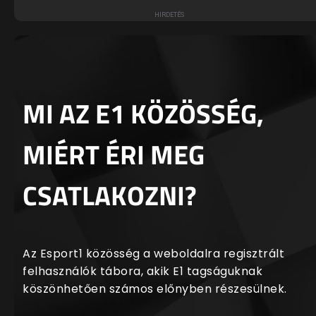
MI AZ E1 KÖZÖSSÉG,
MIÉRT ÉRI MEG
CSATLAKOZNI?
Az Esport1 közösség a weboldalra regisztrált
felhasználók tábora, akik E1 tagságuknak
köszönhetően számos előnyben részesülnek.