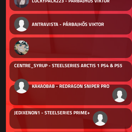
LUCKYPACK223 - PÁRBAJHŐS VIKTOR
ANTRAVISTA - PÁRBAJHŐS VIKTOR
CENTRE_SYRUP - STEELSERIES ARCTIS 1 PS4 & PS5
KAKAOBAB - REDRAGON SNIPER PRO
JEDIXENON1 - STEELSERIES PRIME+