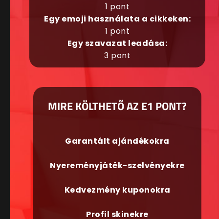
1 pont
Egy emoji használata a cikkeken:
1 pont
Egy szavazat leadása:
3 pont
MIRE KÖLTHETŐ AZ E1 PONT?
Garantált ajándékokra
Nyereményjáték-szelvényekre
Kedvezmény kuponokra
Profil skinekre