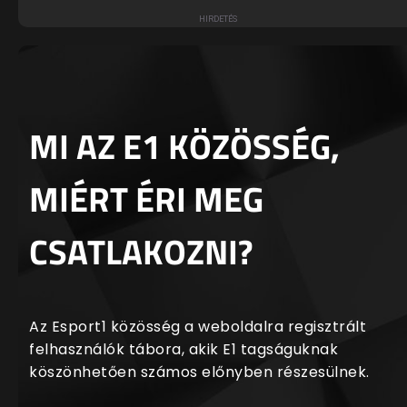
MI AZ E1 KÖZÖSSÉG,
MIÉRT ÉRI MEG
CSATLAKOZNI?
Az Esport1 közösség a weboldalra regisztrált
felhasználók tábora, akik E1 tagságuknak
köszönhetően számos előnyben részesülnek.