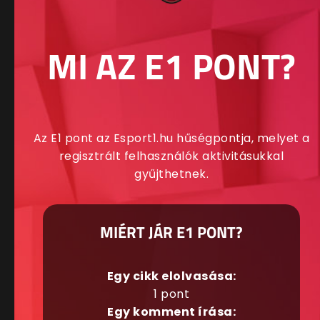
MI AZ E1 PONT?
Az E1 pont az Esport1.hu hűségpontja, melyet a
regisztrált felhasználók aktivitásukkal
gyűjthetnek.
MIÉRT JÁR E1 PONT?
Egy cikk elolvasása:
1 pont
Egy komment írása: