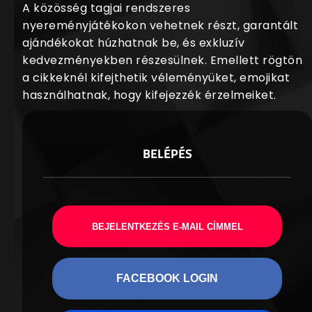
A közösség tagjai rendszeres
nyereményjátékokon vehetnek részt, garantált
ajándékokat húzhatnak be, és exkluzív
kedvezményekben részesülnek. Emellett rögtön
a cikkeknél kifejthetik véleményüket, emojikat
használhatnak, hogy kifejezzék érzelmeiket.
BELÉPÉS
BEJELENTKEZÉS E-MAIL CÍMMEL
FACEBOOK LOGIN