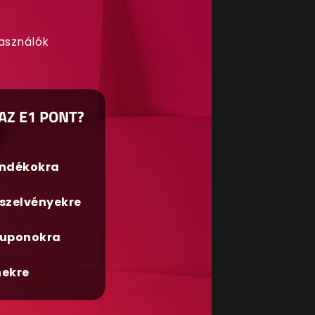
használók
AZ E1 PONT?
ándékokra
szelvényekre
uponokra
nekre