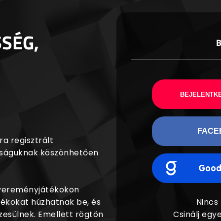
SSÉG,
BEJELENTKE
FACE
a regisztrált
agságuknak köszönhetően
nyereményjátékokon
dékokat húzhatnak be, és
Nincs
esülnek. Emellett rögtön
Csinálj egye