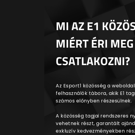
MI AZ E1 KÖZÖ
MIÉRT ÉRI MEG
CSATLAKOZNI?
Az Esport1 közösség a weboldalr
felhasználók tábora, akik E1 t
számos előnyben részesülnek.
A közösség tagjai rendszeres 
vehetnek részt, garantált aján
exkluzív kedvezményekben rész