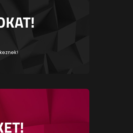
OKAT!
rkeznek!
KET!