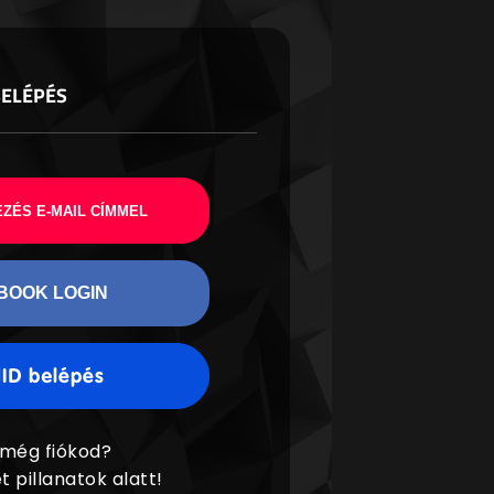
BELÉPÉS
ZÉS E-MAIL CÍMMEL
BOOK LOGIN
 még fiókod?
t pillanatok alatt!