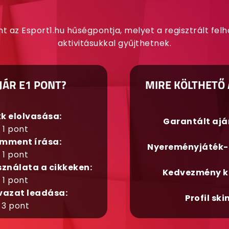
nt az Esport1.hu hűségpontja, melyet a regisztrált fel
aktivitásukkal gyűjthetnek.
JÁR E1 PONT?
MIRE KÖLTHETŐ 
kk elolvasása:
Garantált aj
1 pont
mment írása:
Nyereményjáték-
1 pont
sználata a cikkeken:
Kedvezmény k
1 pont
vazat leadása:
Profil ski
3 pont