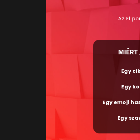
Az E1 po
MIÉRT 
Egy ci
Egy ko
Egy emoji ha
Egy sza