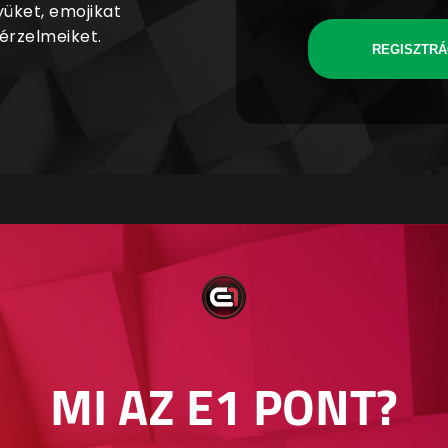
yüket, emojikat
 érzelmeiket.
REGISZTRÁ
MI AZ E1 PONT?