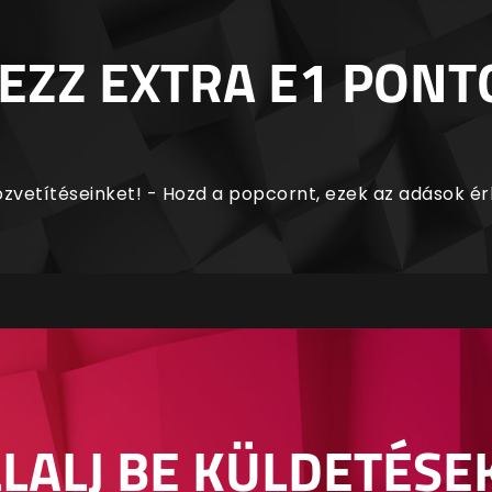
EZZ EXTRA E1 PONT
zvetítéseinket! - Hozd a popcornt, ezek az adások é
LALJ BE KÜLDETÉSE