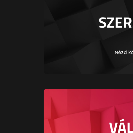
SZER
Nézd kö
VÁL