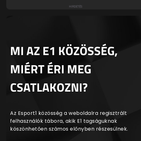
MI AZ E1 KÖZÖSSÉG,
MIÉRT ÉRI MEG
CSATLAKOZNI?
Az Esport1 közösség a weboldalra regisztrált
felhasználók tábora, akik E1 tagságuknak
köszönhetően számos előnyben részesülnek.