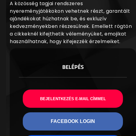
A közösség tagjai rendszeres
nyereményjátékokon vehetnek részt, garantált
ajándékokat húzhatnak be, és exkluzív
kedvezményekben részesülnek. Emellett rögtön
a cikkeknél kifejthetik véleményüket, emojikat
használhatnak, hogy kifejezzék érzelmeiket.
BELÉPÉS
BEJELENTKEZÉS E-MAIL CÍMMEL
FACEBOOK LOGIN