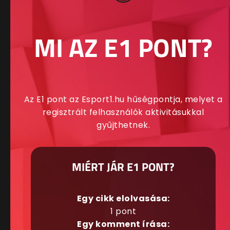
MI AZ E1 PONT?
Az E1 pont az Esport1.hu hűségpontja, melyet a
regisztrált felhasználók aktivitásukkal
gyűjthetnek.
MIÉRT JÁR E1 PONT?
Egy cikk elolvasása:
1 pont
Egy komment írása: